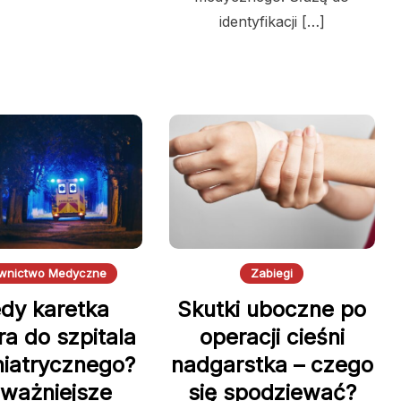
identyfikacji […]
wnictwo Medyczne
Zabiegi
edy karetka
Skutki uboczne po
ra do szpitala
operacji cieśni
iatrycznego?
nadgarstka – czego
jważniejsze
się spodziewać?