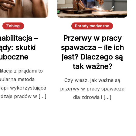
Zabiegi
Porady medyczne
abilitacja –
Przerwy w pracy
ądy: skutki
spawacza – ile ich
uboczne
jest? Dlaczego są
tak ważne?
itacja z prądami to
pularna metoda
Czy wiesz, jak ważne są
rapii wykorzystująca
przerwy w pracy spawacza
odzaje prądów w […]
dla zdrowia i […]