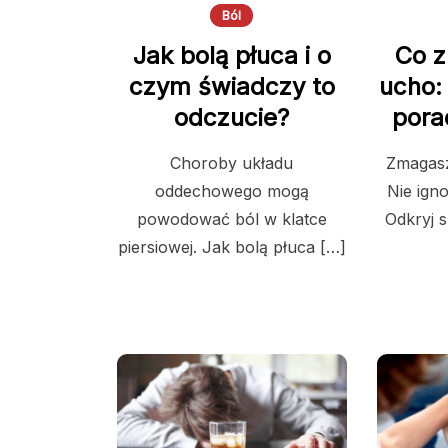
Ból
Jak bolą płuca i o
Co z
czym świadczy to
ucho:
odczucie?
pora
Choroby układu
Zmagasz
oddechowego mogą
Nie ign
powodować ból w klatce
Odkryj 
piersiowej. Jak bolą płuca […]