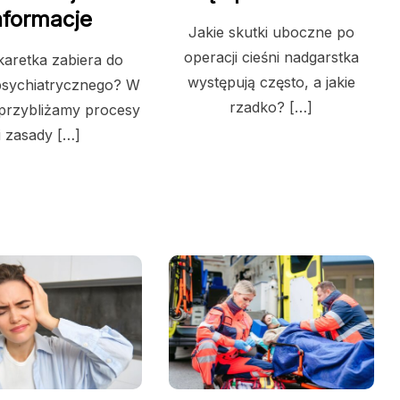
nformacje
Jakie skutki uboczne po
operacji cieśni nadgarstka
karetka zabiera do
występują często, a jakie
 psychiatrycznego? W
rzadko? […]
 przybliżamy procesy
i zasady […]