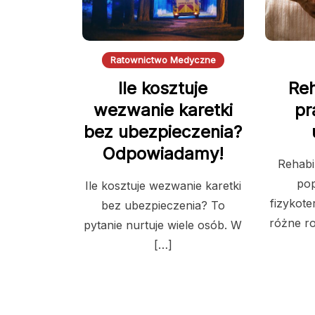
Ratownictwo Medyczne
Ile kosztuje
Reh
wezwanie karetki
pr
bez ubezpieczenia?
Odpowiadamy!
Rehabil
po
Ile kosztuje wezwanie karetki
fizykote
bez ubezpieczenia? To
różne r
pytanie nurtuje wiele osób. W
[…]