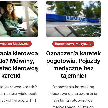
wnictwo Medyczne
Ratownictwo Medyczne
rabia kierowca
Oznaczenia karetek
tki? Mówimy,
pogotowia. Pojazdy
ostać kierowcą
medyczne bez
karetki
tajemnic!
bia kierowca karetki?
Oznaczenia karetek są
ie nurtuje wiele osób
kluczowe dla zrozumienia
jących pracę w […]
systemu ratownictwa
medycznego. Służą do