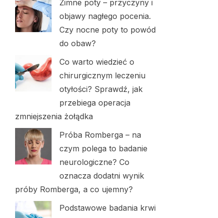
Zimne poty – przyczyny i
objawy nagłego pocenia.
Czy nocne poty to powód
do obaw?
Co warto wiedzieć o
chirurgicznym leczeniu
otyłości? Sprawdź, jak
przebiega operacja
zmniejszenia żołądka
Próba Romberga – na
czym polega to badanie
neurologiczne? Co
oznacza dodatni wynik
próby Romberga, a co ujemny?
Podstawowe badania krwi