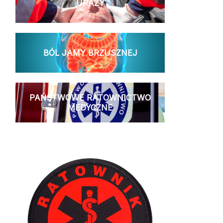
URAZY
BÓL JAMY BRZUSZNEJ
PAŃSTWOWE RATOWNICTWO
MEDYCZNE