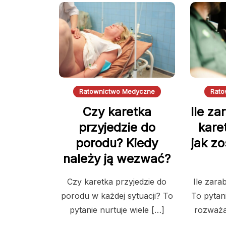
Ratownictwo Medyczne
Rato
Czy karetka
Ile za
przyjedzie do
kare
porodu? Kiedy
jak z
należy ją wezwać?
Czy karetka przyjedzie do
Ile zara
porodu w każdej sytuacji? To
To pytan
pytanie nurtuje wiele […]
rozważa