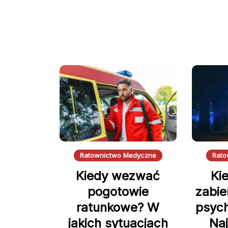
Ratownictwo Medyczne
Rato
Kiedy wezwać
Ki
pogotowie
zabie
ratunkowe? W
psych
jakich sytuacjach
Na