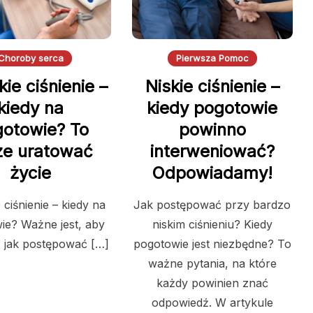
Choroby serca
Pierwsza Pomoc
ie ciśnienie –
Niskie ciśnienie –
kiedy na
kiedy pogotowie
otowie? To
powinno
e uratować
interweniować?
życie
Odpowiadamy!
ciśnienie – kiedy na
Jak postępować przy bardzo
ie? Ważne jest, aby
niskim ciśnieniu? Kiedy
, jak postępować […]
pogotowie jest niezbędne? To
ważne pytania, na które
każdy powinien znać
odpowiedź. W artykule