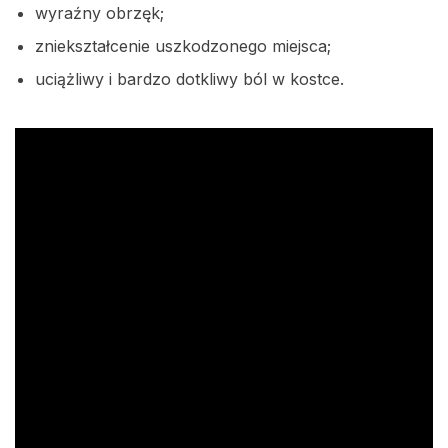
wyraźny obrzęk;
zniekształcenie uszkodzonego miejsca;
uciążliwy i bardzo dotkliwy ból w kostce.