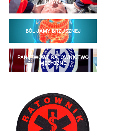
URAZY
BÓL JAMY BRZUSZNEJ
PAŃSTWOWE RATOWNICTWO
MEDYCZNE