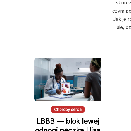
skurcz
czym po
Jak je 
się, c
Choroby serca
LBBB — blok lewej
odnogi pęczka Hisa