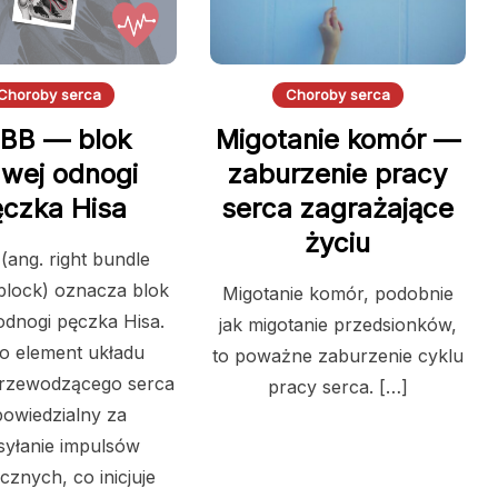
Choroby serca
Choroby serca
BB — blok
Migotanie komór —
awej odnogi
zaburzenie pracy
czka Hisa
serca zagrażające
życiu
(ang. right bundle
block) oznacza blok
Migotanie komór, podobnie
odnogi pęczka Hisa.
jak migotanie przedsionków,
to element układu
to poważne zaburzenie cyklu
rzewodzącego serca
pracy serca. […]
owiedzialny za
syłanie impulsów
cznych, co inicjuje