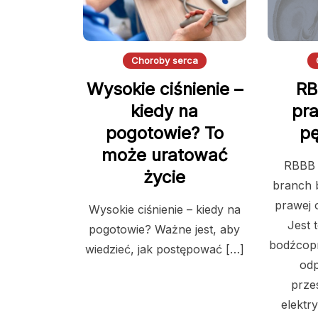
Choroby serca
Wysokie ciśnienie –
RB
kiedy na
pr
pogotowie? To
pę
może uratować
RBBB 
życie
branch 
prawej 
Wysokie ciśnienie – kiedy na
Jest 
pogotowie? Ważne jest, aby
bodźcop
wiedzieć, jak postępować […]
odp
prze
elektry