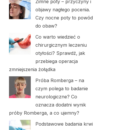
Zimne poty – przyczyny i
objawy nagłego pocenia.
Czy nocne poty to powód
do obaw?
Co warto wiedzieć o
chirurgicznym leczeniu
otyłości? Sprawdź, jak
przebiega operacja
zmniejszenia żołądka
Próba Romberga – na
czym polega to badanie
neurologiczne? Co
oznacza dodatni wynik
próby Romberga, a co ujemny?
Podstawowe badania krwi