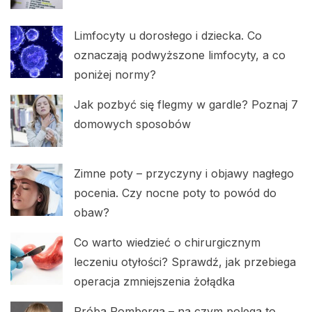
Limfocyty u dorosłego i dziecka. Co
oznaczają podwyższone limfocyty, a co
poniżej normy?
Jak pozbyć się flegmy w gardle? Poznaj 7
domowych sposobów
Zimne poty – przyczyny i objawy nagłego
pocenia. Czy nocne poty to powód do
obaw?
Co warto wiedzieć o chirurgicznym
leczeniu otyłości? Sprawdź, jak przebiega
operacja zmniejszenia żołądka
Próba Romberga – na czym polega to