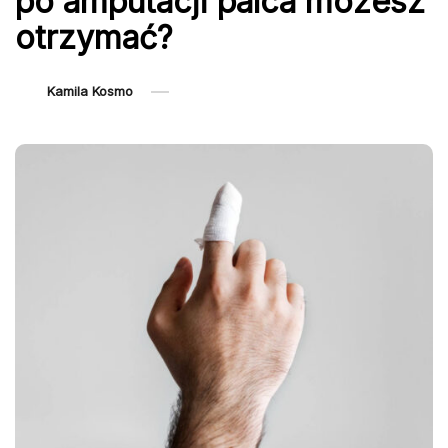
po amputacji palca możesz
otrzymać?
Kamila Kosmo