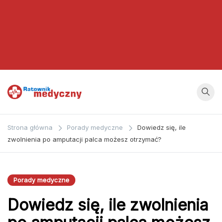
Ratownik
Strona
poświęcona
Medyczny
Strona główna
Porady medyczne
Dowiedz się, ile
zagadnieniom z
zwolnienia po amputacji palca możesz otrzymać?
dziedziny
medycyny oraz
bezpośrednio
Porady medyczne
ratownictwa
Dowiedz się, ile zwolnienia
medycznego.