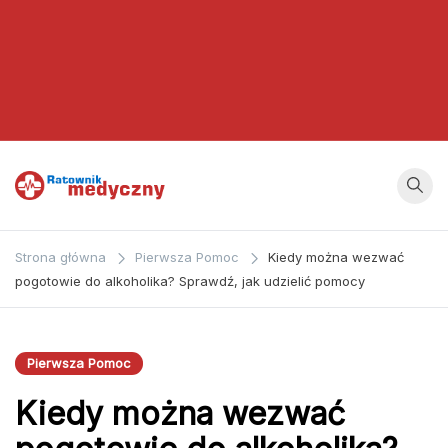
Ratownik
Strona
poświęcona
Medyczny
Strona główna
Pierwsza Pomoc
Kiedy można wezwać
zagadnieniom z
pogotowie do alkoholika? Sprawdź, jak udzielić pomocy
dziedziny
medycyny oraz
bezpośrednio
Pierwsza Pomoc
ratownictwa
Kiedy można wezwać
medycznego.