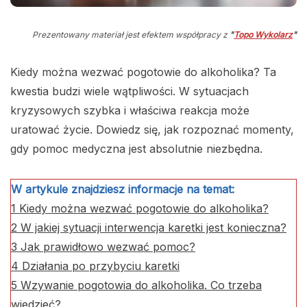
Prezentowany materiał jest efektem współpracy z
"
Topo Wykolarz
"
Kiedy można wezwać pogotowie do alkoholika? Ta
kwestia budzi wiele wątpliwości. W sytuacjach
kryzysowych szybka i właściwa reakcja może
uratować życie. Dowiedz się, jak rozpoznać momenty,
gdy pomoc medyczna jest absolutnie niezbędna.
W artykule znajdziesz informacje na temat:
1
Kiedy można wezwać pogotowie do alkoholika?
2
W jakiej sytuacji interwencja karetki jest konieczna?
3
Jak prawidłowo wezwać pomoc?
4
Działania po przybyciu karetki
5
Wzywanie pogotowia do alkoholika. Co trzeba
wiedzieć?