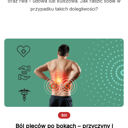
oraz rwa – udowa lub kulszowa. Jak radzić sobie w
przypadku takich dolegliwości?
Ból
Ból pleców po bokach – przyczyny i