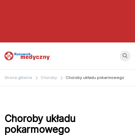
Ratownik
Strona
poświęcona
Medyczny
Strona główna
Choroby
Choroby układu pokarmowego
zagadnieniom z
dziedziny
medycyny oraz
bezpośrednio
ratownictwa
Choroby układu
medycznego.
pokarmowego