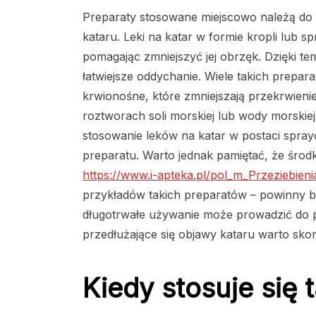
Preparaty stosowane miejscowo należą do
kataru. Leki na katar w formie kropli lub 
pomagając zmniejszyć jej obrzęk. Dzięki t
łatwiejsze oddychanie. Wiele takich prepa
krwionośne, które zmniejszają przekrwienie
roztworach soli morskiej lub wody morskiej
stosowanie leków na katar w postaci spra
preparatu. Warto jednak pamiętać, że środ
https://www.i-apteka.pl/pol_m_Przeziebien
przykładów takich preparatów – powinny b
długotrwałe używanie może prowadzić do p
przedłużające się objawy kataru warto skon
Kiedy stosuje się t