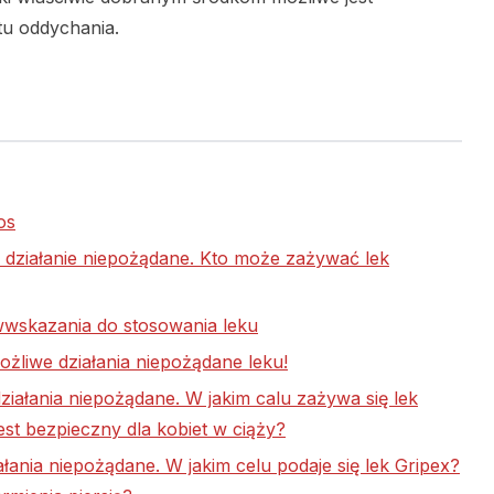
tu oddychania.
os
 działanie niepożądane. Kto może zażywać lek
ciwwskazania do stosowania leku
ożliwe działania niepożądane leku!
iałania niepożądane. W jakim calu zażywa się lek
st bezpieczny dla kobiet w ciąży?
łania niepożądane. W jakim celu podaje się lek Gripex?