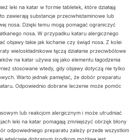
ż leki na katar w formie tabletek, które działają
to zawierają substancje przeciwhistaminowe lub
owej nosa. Dzięki temu mogą pomagać ograniczyć
zatkanego nosa. W przypadku kataru alergicznego
ć objawy takie jak kichanie czy świąd nosa. Z kolei
raty wieloskładnikowe łączą działanie przeciwbólowe
leków na katar używa się jako elementu łagodzenia
wnież stosowane wtedy, gdy objawy dotyczą nie tylko
owych. Warto jednak pamiętać, że dobór preparatu
ataru. Odpowiednio dobrane leczenie może pomóc
usowym lub reakcjom alergicznym i może utrudniać
jach leki na katar pomagają zmniejszyć obrzęk błony
ybór odpowiedniego preparatu zależy przede wszystkim
ki właściwie dobranym środkom możliwe jest