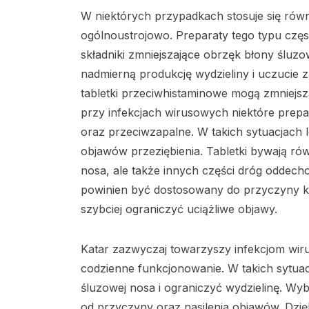
W niektórych przypadkach stosuje się równie
ogólnoustrojowo. Preparaty tego typu częs
składniki zmniejszające obrzęk błony śluz
nadmierną produkcję wydzieliny i uczucie 
tabletki przeciwhistaminowe mogą zmniejsza
przy infekcjach wirusowych niektóre prepa
oraz przeciwzapalne. W takich sytuacjach 
objawów przeziębienia. Tabletki bywają ró
nosa, ale także innych części dróg oddech
powinien być dostosowany do przyczyny k
szybciej ograniczyć uciążliwe objawy.
Katar zazwyczaj towarzyszy infekcjom wir
codzienne funkcjonowanie. W takich sytuac
śluzowej nosa i ograniczyć wydzielinę. W
od przyczyny oraz nasilenia objawów. Dzię