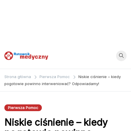
Ratownik
Strona
poświęcona
Medyczny
Strona główna
Pierwsza Pomoc
Niskie ciśnienie – kiedy
zagadnieniom z
pogotowie powinno interweniować? Odpowiadamy!
dziedziny
medycyny oraz
bezpośrednio
Pierwsza Pomoc
ratownictwa
Niskie ciśnienie – kiedy
medycznego.