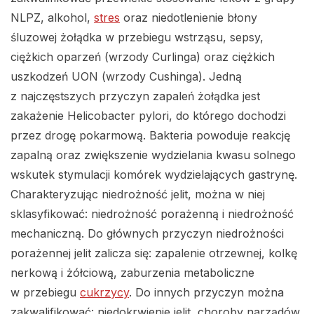
NLPZ, alkohol,
stres
oraz niedotlenienie błony
śluzowej żołądka w przebiegu wstrząsu, sepsy,
ciężkich oparzeń (wrzody Curlinga) oraz ciężkich
uszkodzeń UON (wrzody Cushinga). Jedną
z najczęstszych przyczyn zapaleń żołądka jest
zakażenie Helicobacter pylori, do którego dochodzi
przez drogę pokarmową. Bakteria powoduje reakcję
zapalną oraz zwiększenie wydzielania kwasu solnego
wskutek stymulacji komórek wydzielających gastrynę.
Charakteryzując niedrożność jelit, można w niej
sklasyfikować: niedrożność porażenną i niedrożność
mechaniczną. Do głównych przyczyn niedrożności
porażennej jelit zalicza się: zapalenie otrzewnej, kolkę
nerkową i żółciową, zaburzenia metaboliczne
w przebiegu
cukrzycy
. Do innych przyczyn można
zakwalifikować: niedokrwienie jelit, choroby narządów