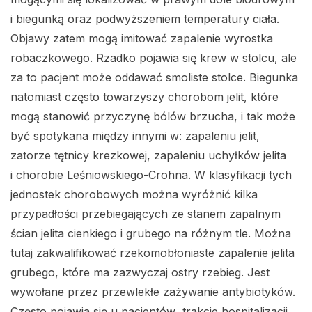
i biegunką oraz podwyższeniem temperatury ciała.
Objawy zatem mogą imitować zapalenie wyrostka
robaczkowego. Rzadko pojawia się krew w stolcu, ale
za to pacjent może oddawać smoliste stolce. Biegunka
natomiast często towarzyszy chorobom jelit, które
mogą stanowić przyczynę bólów brzucha, i tak może
być spotykana między innymi w: zapaleniu jelit,
zatorze tętnicy krezkowej, zapaleniu uchyłków jelita
i chorobie Leśniowskiego-Crohna. W klasyfikacji tych
jednostek chorobowych można wyróżnić kilka
przypadłości przebiegających ze stanem zapalnym
ścian jelita cienkiego i grubego na różnym tle. Można
tutaj zakwalifikować rzekomobłoniaste zapalenie jelita
grubego, które ma zazwyczaj ostry rzebieg. Jest
wywołane przez przewlekłe zażywanie antybiotyków.
Często pojawia się u pacjentów trakcie hospitalizacji,