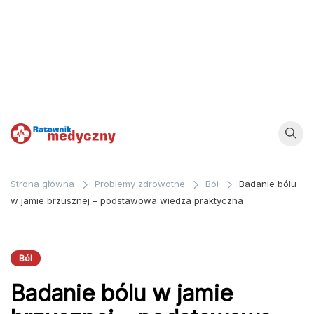
Ratownik
Strona
poświęcona
Medyczny
Strona główna
Problemy zdrowotne
Ból
Badanie bólu
zagadnieniom z
w jamie brzusznej – podstawowa wiedza praktyczna
dziedziny
medycyny oraz
bezpośrednio
Ból
ratownictwa
Badanie bólu w jamie
medycznego.