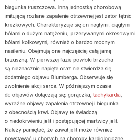
biegunka tłuszczowa. Inną jednostką chorobową
imitującą rozlane zapalenie otrzewnej jest zator tętnic
krezkowych. Charakteryzuje się on nagłymi, ciągłymi
bólami o dużym natężeniu, przerywanymi okresowymi
bólami kolkowymi, również o bardzo mocnym
nasileniu. Obejmują one najczęściej całą jamę
brzuszną. W pierwszej fazie powłoki brzucha
są nieznacznie napięte oraz nie stwierdza się
dodatniego objawu Blumberga. Obserwuje się
zwolnienie akcji serca. W późniejszym czasie
do objawów dołączają się: gorączka,
tachykardia
,
wyraźne objawy zapalenia otrzewnej i biegunka
z obecnością krwi. Objawy te świadczą
o niedokrwieniu jelit i postępującej martwicy jelit.
Należy pamiętać, że zawał jelit może również
powstawać u chorych na choroby kardiologiczne.