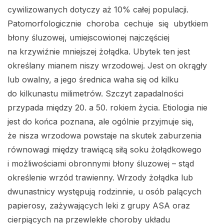
cywilizowanych dotyczy aż 10% całej populacji.
Patomorfologicznie choroba cechuje się ubytkiem
błony śluzowej, umiejscowionej najczęściej
na krzywiźnie mniejszej żołądka. Ubytek ten jest
określany mianem niszy wrzodowej. Jest on okrągły
lub owalny, a jego średnica waha się od kilku
do kilkunastu milimetrów. Szczyt zapadalności
przypada między 20. a 50. rokiem życia. Etiologia nie
jest do końca poznana, ale ogólnie przyjmuje się,
że nisza wrzodowa powstaje na skutek zaburzenia
równowagi między trawiącą siłą soku żołądkowego
i możliwościami obronnymi błony śluzowej – stąd
określenie wrzód trawienny. Wrzody żołądka lub
dwunastnicy występują rodzinnie, u osób palących
papierosy, zażywających leki z grupy ASA oraz
cierpiących na przewlekłe choroby układu