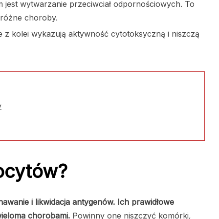
m jest wytwarzanie przeciwciał odpornościowych. To
 różne choroby.
Te z kolei wykazują aktywność cytotoksyczną i niszczą
y
focytów?
awanie i likwidacja antygenów. Ich prawidłowe
wieloma chorobami.
Powinny one niszczyć komórki,