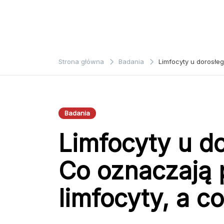
Strona główna
Badania
Limfocyty u dorosłe
Badania
Limfocyty u do
Co oznaczają
limfocyty, a c