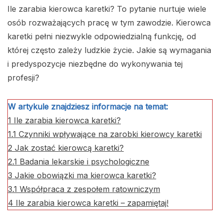
Ile zarabia kierowca karetki? To pytanie nurtuje wiele
osób rozważających pracę w tym zawodzie. Kierowca
karetki pełni niezwykle odpowiedzialną funkcję, od
której często zależy ludzkie życie. Jakie są wymagania
i predyspozycje niezbędne do wykonywania tej
profesji?
W artykule znajdziesz informacje na temat:
1
Ile zarabia kierowca karetki?
1.1
Czynniki wpływające na zarobki kierowcy karetki
2
Jak zostać kierowcą karetki?
2.1
Badania lekarskie i psychologiczne
3
Jakie obowiązki ma kierowca karetki?
3.1
Współpraca z zespołem ratowniczym
4
Ile zarabia kierowca karetki – zapamiętaj!