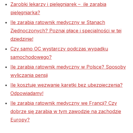
Zarobki lekarzy i pielęgniarek – ile zarabia
pielęgniarka?
Ile zarabia ratownik medyczny w Stanach
Zjednoczonych? Poznaj płace i specjalności w tej
dziedzinie!
Czy samo OC wystarczy podczas wypadku
samochodowego?
Ile zarabia ratownik medyczny w Polsce? Sposoby
wyliczania pensji
Ile kosztuje wezwanie karetki bez ubezpieczenia?
Odpowiadamy!
Ile zarabia ratownik medyczny we Francji? Czy
dobrze się zarabia w tym zawodzie na zachodzie
Europy?