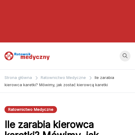
Ratownik
Strona
poświęcona
Medyczny
Strona główna
Ratownictwo Medyczne
Ile zarabia
zagadnieniom z
kierowca karetki? Mówimy, jak zostać kierowcą karetki
dziedziny
medycyny oraz
bezpośrednio
Ratownictwo Medyczne
ratownictwa
Ile zarabia kierowca
medycznego.