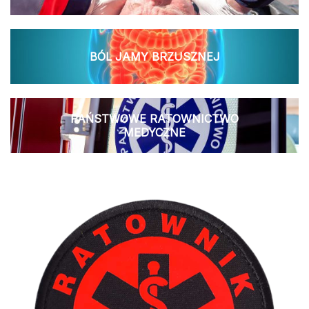
BÓL JAMY BRZUSZNEJ
PAŃSTWOWE RATOWNICTWO
MEDYCZNE