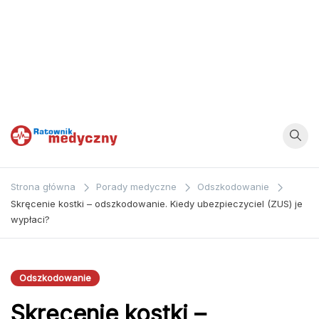
Ratownik
Strona
poświęcona
Medyczny
Strona główna
Porady medyczne
Odszkodowanie
zagadnieniom z
Skręcenie kostki – odszkodowanie. Kiedy ubezpieczyciel (ZUS) je
dziedziny
wypłaci?
medycyny oraz
bezpośrednio
ratownictwa
Odszkodowanie
medycznego.
Skręcenie kostki –