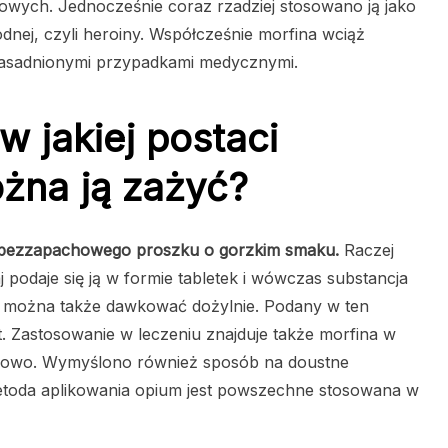
wych. Jednocześnie coraz rzadziej stosowano ją jako
hodnej, czyli heroiny. Współcześnie morfina wciąż
zasadnionymi przypadkami medycznymi.
w jakiej postaci
ożna ją zażyć?
o bezzapachowego proszku o gorzkim smaku.
Raczej
j podaje się ją w formie tabletek i wówczas substancja
ek można także dawkować dożylnie. Podany w ten
. Zastosowanie w leczeniu znajduje także morfina w
niowo. Wymyślono również sposób na doustne
metoda aplikowania opium jest powszechne stosowana w