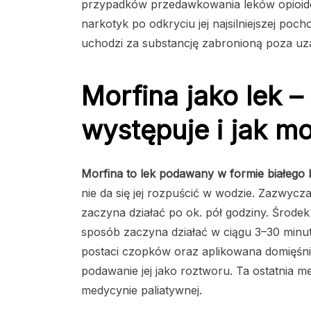
przypadków przedawkowania leków opioido
narkotyk po odkryciu jej najsilniejszej poc
uchodzi za substancję zabronioną poza u
Morfina jako lek – 
występuje i jak m
Morfina to lek podawany w formie białeg
nie da się jej rozpuścić w wodzie. Zazwycza
zaczyna działać po ok. pół godziny. Środ
sposób zaczyna działać w ciągu 3–30 minut
postaci czopków oraz aplikowana domięś
podawanie jej jako roztworu. Ta ostatnia 
medycynie paliatywnej.