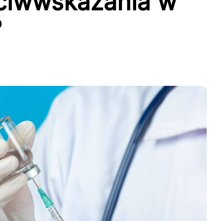
eciwwskazania w
?