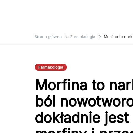
Strona główna
Farmakologia
Morfina to nar
Farmakologia
Morfina to na
ból nowotworo
dokładnie jes