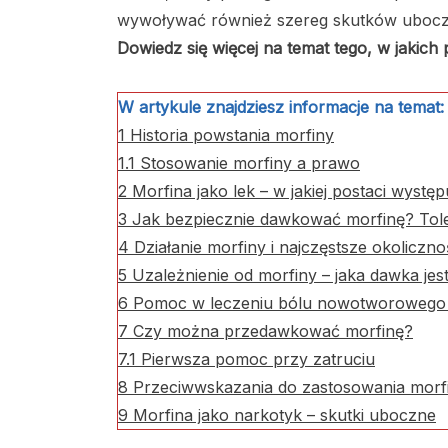
wywoływać również szereg skutków uboczny
Dowiedz się więcej na temat tego, w jakich
W artykule znajdziesz informacje na temat:
1
Historia powstania morfiny
1.1
Stosowanie morfiny a prawo
2
Morfina jako lek – w jakiej postaci występ
3
Jak bezpiecznie dawkować morfinę? Toler
4
Działanie morfiny i najczęstsze okoliczn
5
Uzależnienie od morfiny – jaka dawka jes
6
Pomoc w leczeniu bólu nowotworowego 
7
Czy można przedawkować morfinę?
7.1
Pierwsza pomoc przy zatruciu
8
Przeciwwskazania do zastosowania morf
9
Morfina jako narkotyk – skutki uboczne