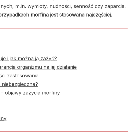
ch, m.in. wymioty, nudności, senność czy zaparcia.
 przypadkach morfina jest stosowana najczęściej.
uje i jak można ją zażyć?
ancja organizmu na jej działanie
ości zastosowania
t niebezpieczna?
– objawy zażycia morfiny
iny