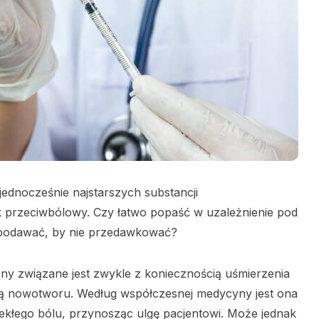
 jednocześnie najstarszych substancji
 przeciwbólowy. Czy łatwo popaść w uzależnienie pod
ą podawać, by nie przedawkować?
y związane jest zwykle z koniecznością uśmierzenia
ą nowotworu. Według współczesnej medycyny jest ona
ekłego bólu, przynosząc ulgę pacjentowi. Może jednak