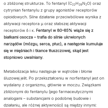
o zbliżonej strukturze. To fentanyl (C
H
N
O) oraz
22
28
2
cytrynian fentanylu z grupy agonistów receptorów
opioidowych. Silne działanie przeciwbólowe wynika z
aktywacji receptora μ oraz słabszej aktywacji
receptorów δ i κ.
Fentanyl w 80–85% wiąże się z
białkami osocza – trafia do silnie ukrwionych
narządów (mózgu, serca, płuc), a następnie kumuluje
się w mięśniach i tkance tłuszczowej, skąd jest
stopniowo uwalniany
.
Metabolizacja leku następuje w wątrobie i błonie
śluzowej jelit. Po przekształceniu w norfentanyl jest on
wydalany z organizmu, głównie w moczu. Związkami
zbliżonymi do fentanylu (jego farmaceutycznymi
analogami – substancjami o podobnej budowie i
działaniu, ale różnej aktywności) są między innymi: