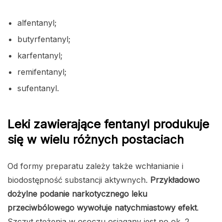
alfentanyl;
butyrfentanyl;
karfentanyl;
remifentanyl;
sufentanyl.
Leki zawierające fentanyl produkuje
się w wielu różnych postaciach
Od formy preparatu zależy także wchłanianie i
biodostępność substancji aktywnych.
Przykładowo
dożylne podanie narkotycznego leku
przeciwbólowego wywołuje natychmiastowy efekt
.
Szczyt stężenia w osoczu osiągany jest po ok. 2