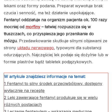
lekami oraz formy podania. Preparat wywołuje brak
czucia i senność, ma też działanie uspokajające.
Fentanyl oddziałuje na organizm pacjenta ok. 100 razy
mocniej od
morfiny
– łatwiej rozpuszcza się w
tłuszczach, co przyspiesza jego przenikanie do
mózgu
. Przedawkowanie skutkuje silnymi objawami ze
strony
układu nerwowego
, typowymi dla substancji
odurzających. Najczęściej lek podaje się dożylnie lub w
formie plastrów bądź tabletek podjęzykowych.
W artykule znajdziesz informacje na temat:
1
Fentanyl to silny środek przeciwbólowy, dostępny
wyłącznie na receptę
2
Leki zawierające fentanyl produkuje się w wielu
różnych postaciach
3
Leczenie fentanylem – wskazania medyczne,