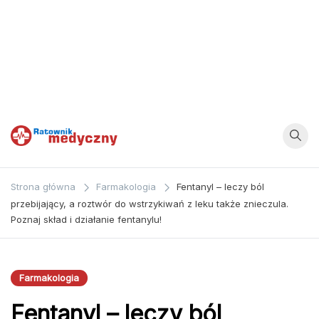
Ratownik
Strona
poświęcona
Medyczny
Strona główna
Farmakologia
Fentanyl – leczy ból
zagadnieniom z
przebijający, a roztwór do wstrzykiwań z leku także znieczula.
dziedziny
Poznaj skład i działanie fentanylu!
medycyny oraz
bezpośrednio
ratownictwa
Farmakologia
medycznego.
Fentanyl – leczy ból