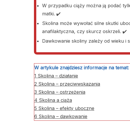
W przypadku ciąży można ją podać tylko
matki. ✔️
Skolina może wywołać silne skutki uboc
anafilaktyczna, czy skurcz oskrzeli. ✔️
Dawkowanie skoliny zależy od wieku i st
W artykule znajdziesz informacje na temat:
1
Skolina – działanie
2
Skolina – przeciwwskazania
3
Skolina – ostrzeżenia
4
Skolina a ciąża
5
Skolina – efekty uboczne
6
Skolina – dawkowanie