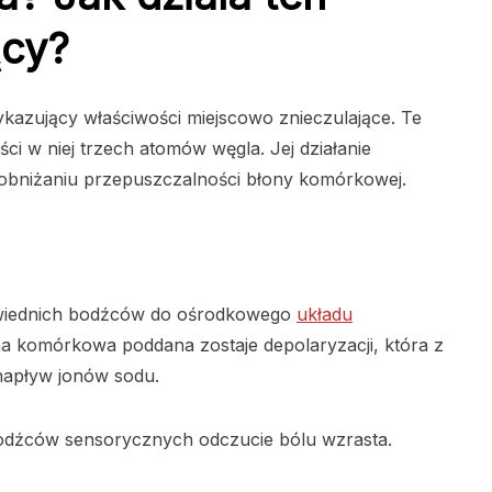
ący?
kazujący właściwości miejscowo znieczulające. Te
i w niej trzech atomów węgla. Jej działanie
 obniżaniu przepuszczalności błony komórkowej.
owiednich bodźców do ośrodkowego
układu
na komórkowa poddana zostaje depolaryzacji, która z
napływ jonów sodu.
odźców sensorycznych odczucie bólu wzrasta.