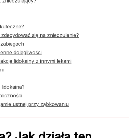
k znieczulający?
 skuteczne?
y zdecydować się na znieczulenie?
 zabiegach
ienne dolegliwości
kcje lidokainy z innymi lekami
mi
lidokaina?
oliczności
jamie ustnej przy ząbkowaniu
a? Jak działa ten