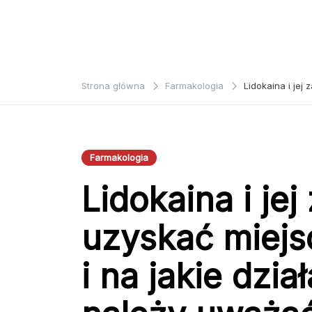
Strona główna
Farmakologia
Lidokaina i jej
Farmakologia
Lidokaina i je
uzyskać miejs
i na jakie dzi