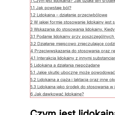
1
Czym jest lidokaina? Jak działa ten środe
1.1
Jak powstaje ból?
1.2
Lidokaina – działanie przeciwbólowe
2
W jakiej formie stosowanie lidokainy jest
3
Wskazania do stosowania lidokainy. Kied
3.1
Podanie lidokainy przy poszczególnych
3.2
Działanie miejscowo znieczulające codz
4
Przeciwwskazania do stosowania oraz rea
4.1
Interakcja lidokainy z innymi substancja
5
Lidokaina a działania niepożądane
5.1
Jakie skutki uboczne może powodować 
5.2
Lidokaina a ciąża i laktacja oraz inne ok
5.3
Lidokaina jako środek do stosowania w 
6
Jak dawkować lidokainę?
Czym jest lidokain