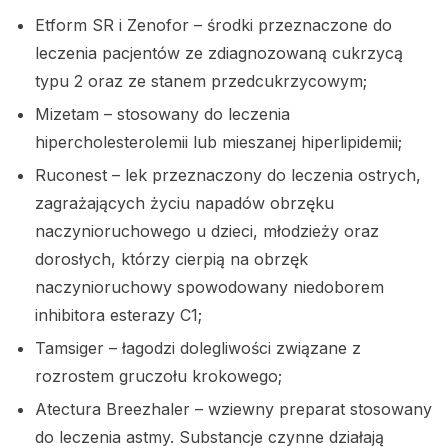
Etform SR i Zenofor – środki przeznaczone do
leczenia pacjentów ze zdiagnozowaną cukrzycą
typu 2 oraz ze stanem przedcukrzycowym;
Mizetam – stosowany do leczenia
hipercholesterolemii lub mieszanej hiperlipidemii;
Ruconest – lek przeznaczony do leczenia ostrych,
zagrażających życiu napadów obrzęku
naczynioruchowego u dzieci, młodzieży oraz
dorosłych, którzy cierpią na obrzęk
naczynioruchowy spowodowany niedoborem
inhibitora esterazy C1;
Tamsiger – łagodzi dolegliwości związane z
rozrostem gruczołu krokowego;
Atectura Breezhaler – wziewny preparat stosowany
do leczenia astmy. Substancje czynne działają