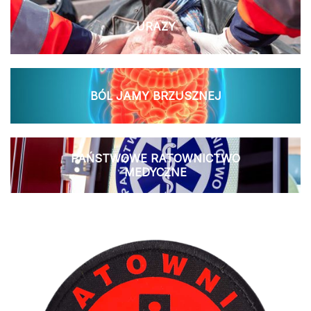
URAZY
BÓL JAMY BRZUSZNEJ
PAŃSTWOWE RATOWNICTWO
MEDYCZNE