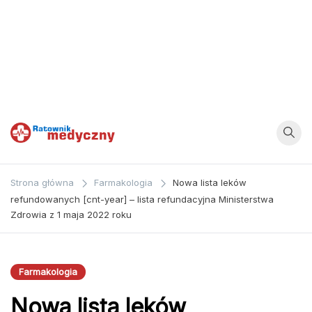
Ratownik
Strona
poświęcona
Medyczny
Strona główna
Farmakologia
Nowa lista leków
zagadnieniom z
refundowanych [cnt-year] – lista refundacyjna Ministerstwa
dziedziny
Zdrowia z 1 maja 2022 roku
medycyny oraz
bezpośrednio
ratownictwa
Farmakologia
medycznego.
Nowa lista leków