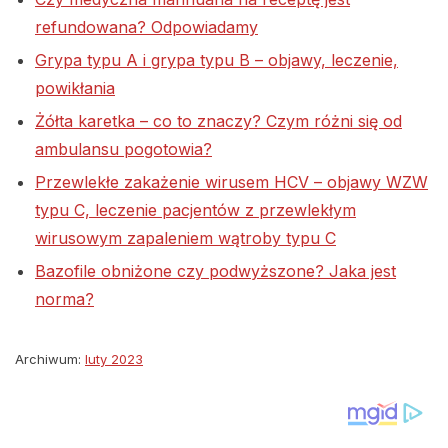
refundowana? Odpowiadamy
Grypa typu A i grypa typu B – objawy, leczenie,
powikłania
Żółta karetka – co to znaczy? Czym różni się od
ambulansu pogotowia?
Przewlekłe zakażenie wirusem HCV – objawy WZW
typu C, leczenie pacjentów z przewlekłym
wirusowym zapaleniem wątroby typu C
Bazofile obniżone czy podwyższone? Jaka jest
norma?
Archiwum:
luty 2023