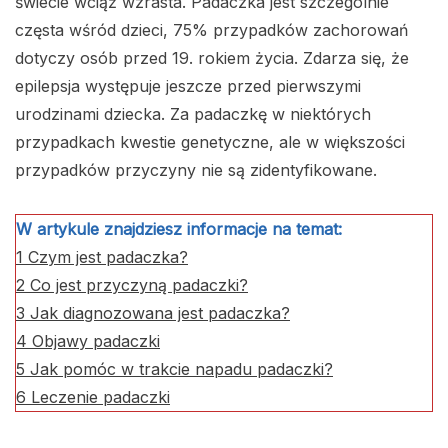
świecie wciąż wzrasta. Padaczka jest szczególnie
częsta wśród dzieci, 75% przypadków zachorowań
dotyczy osób przed 19. rokiem życia. Zdarza się, że
epilepsja występuje jeszcze przed pierwszymi
urodzinami dziecka. Za padaczkę w niektórych
przypadkach kwestie genetyczne, ale w większości
przypadków przyczyny nie są zidentyfikowane.
W artykule znajdziesz informacje na temat:
1
Czym jest padaczka?
2
Co jest przyczyną padaczki?
3
Jak diagnozowana jest padaczka?
4
Objawy padaczki
5
Jak pomóc w trakcie napadu padaczki?
6
Leczenie padaczki