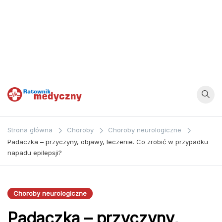
Ratownik
Strona
poświęcona
Medyczny
Strona główna
Choroby
Choroby neurologiczne
zagadnieniom z
Padaczka – przyczyny, objawy, leczenie. Co zrobić w przypadku
dziedziny
napadu epilepsji?
medycyny oraz
bezpośrednio
ratownictwa
Choroby neurologiczne
medycznego.
Padaczka – przyczyny,