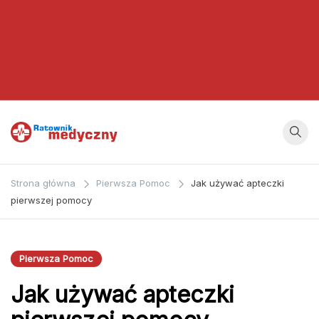
Ratownik
Strona
poświęcona
Medyczny
Strona główna
Pierwsza Pomoc
Jak używać apteczki
zagadnieniom z
pierwszej pomocy
dziedziny
medycyny oraz
bezpośrednio
Pierwsza Pomoc
ratownictwa
Jak używać apteczki
medycznego.