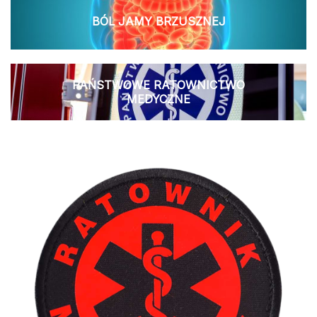
BÓL JAMY BRZUSZNEJ
PAŃSTWOWE RATOWNICTWO
MEDYCZNE