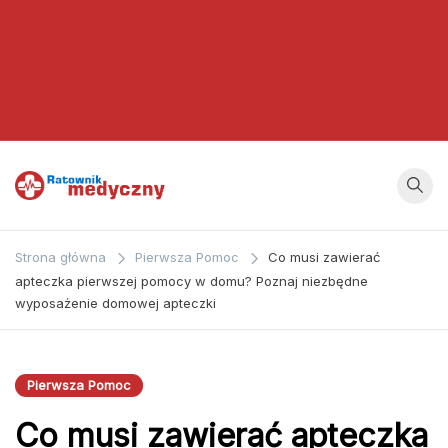
Ratownik
Strona
poświęcona
Medyczny
Strona główna
Pierwsza Pomoc
Co musi zawierać
zagadnieniom z
apteczka pierwszej pomocy w domu? Poznaj niezbędne
dziedziny
wyposażenie domowej apteczki
medycyny oraz
bezpośrednio
ratownictwa
Pierwsza Pomoc
medycznego.
Co musi zawierać apteczka