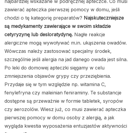
najbardziej wskazane w podręcznej apteczce. Co musi
zawierać apteczka pierwszej pomocy w domu, jeśli
chodzi o tę kategorię preparatów?
Najskuteczniejsze
są medykamenty zawierające w swoim składzie
cetyryzynę lub desloratydynę.
Nagłe reakcje
alergiczne mogą wywoływać m.in. ukąszenia owadów.
Wówczas należy zastosować specjalny środek,
szczególnie jeśli alergia na jad danego owada jest silna.
Po leki do domowej apteczki sięgamy w celu
zmniejszenia objawów grypy czy przeziębienia.
Przydaje się w tym względzie np. witamina C,
fenylefryna czy maleinian feniraminy. Te substancje
dostępne są przeważnie w formie tabletek, syropów
czy aerozolów. Wiesz już, co musi zawierać apteczka
pierwszej pomocy w domu osoby z alergią, a jak
wygląda kwestia wyposażenia entuzjastów aktywności