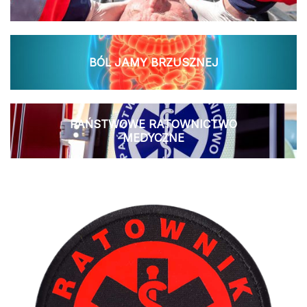
BÓL JAMY BRZUSZNEJ
PAŃSTWOWE RATOWNICTWO
MEDYCZNE