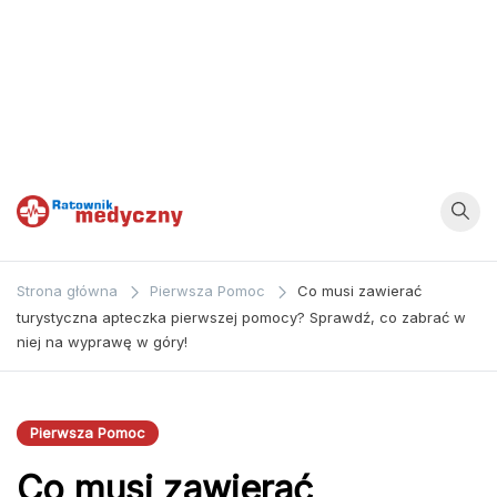
Ratownik
Strona
poświęcona
Medyczny
Strona główna
Pierwsza Pomoc
Co musi zawierać
zagadnieniom z
turystyczna apteczka pierwszej pomocy? Sprawdź, co zabrać w
dziedziny
niej na wyprawę w góry!
medycyny oraz
bezpośrednio
ratownictwa
Pierwsza Pomoc
medycznego.
Co musi zawierać