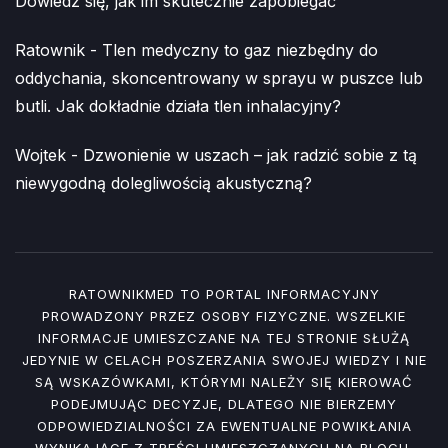
Dowiedz się, jak im skutecznie zapobiegać
Ratownik
-
Tlen medyczny to gaz niezbędny do
oddychania, skoncentrowany w sprayu w puszce lub
butli. Jak dokładnie działa tlen inhalacyjny?
Wojtek
-
Dzwonienie w uszach – jak radzić sobie z tą
niewygodną dolegliwością akustyczną?
RATOWNIKMED TO PORTAL INFORMACYJNY
PROWADZONY PRZEZ OSOBY FIZYCZNE. WSZELKIE
INFORMACJE UMIESZCZANE NA TEJ STRONIE SŁUŻĄ
JEDYNIE W CELACH POSZERZANIA SWOJEJ WIEDZY I NIE
SĄ WSKAZÓWKAMI, KTÓRYMI NALEŻY SIĘ KIEROWAĆ
PODEJMUJĄC DECYZJE, DLATEGO NIE BIERZEMY
ODPOWIEDZIALNOŚCI ZA EWENTUALNE POWIKŁANIA