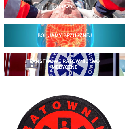
URAZY
BÓL JAMY BRZUSZNEJ
PAŃSTWOWE RATOWNICTWO
MEDYCZNE