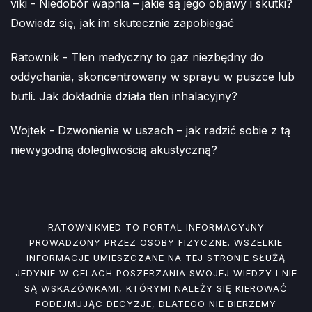
viki
-
Niedobór wapnia – jakie są jego objawy i skutki?
Dowiedz się, jak im skutecznie zapobiegać
Ratownik
-
Tlen medyczny to gaz niezbędny do
oddychania, skoncentrowany w sprayu w puszce lub
butli. Jak dokładnie działa tlen inhalacyjny?
Wojtek
-
Dzwonienie w uszach – jak radzić sobie z tą
niewygodną dolegliwością akustyczną?
RATOWNIKMED TO PORTAL INFORMACYJNY
PROWADZONY PRZEZ OSOBY FIZYCZNE. WSZELKIE
INFORMACJE UMIESZCZANE NA TEJ STRONIE SŁUŻĄ
JEDYNIE W CELACH POSZERZANIA SWOJEJ WIEDZY I NIE
SĄ WSKAZÓWKAMI, KTÓRYMI NALEŻY SIĘ KIEROWAĆ
PODEJMUJĄC DECYZJE, DLATEGO NIE BIERZEMY