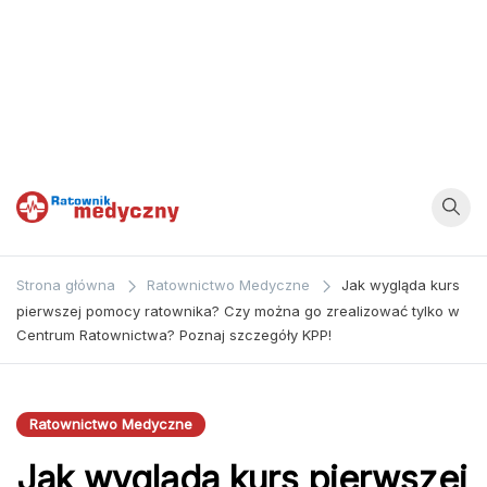
Ratownik
Strona
poświęcona
Medyczny
Strona główna
Ratownictwo Medyczne
Jak wygląda kurs
zagadnieniom z
pierwszej pomocy ratownika? Czy można go zrealizować tylko w
dziedziny
Centrum Ratownictwa? Poznaj szczegóły KPP!
medycyny oraz
bezpośrednio
ratownictwa
Ratownictwo Medyczne
medycznego.
Jak wygląda kurs pierwszej