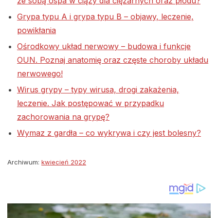
ze sobą ospa w ciąży dla ciężarnych oraz płodu?
Grypa typu A i grypa typu B – objawy, leczenie,
powikłania
Ośrodkowy układ nerwowy – budowa i funkcje
OUN. Poznaj anatomię oraz częste choroby układu
nerwowego!
Wirus grypy – typy wirusa, drogi zakażenia,
leczenie. Jak postępować w przypadku
zachorowania na grypę?
Wymaz z gardła – co wykrywa i czy jest bolesny?
Archiwum:
kwiecień 2022