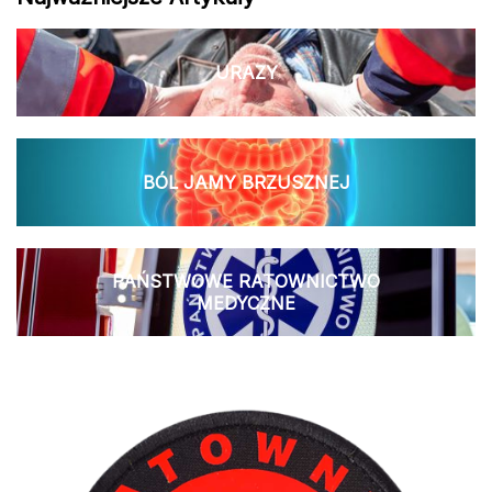
URAZY
BÓL JAMY BRZUSZNEJ
PAŃSTWOWE RATOWNICTWO
MEDYCZNE