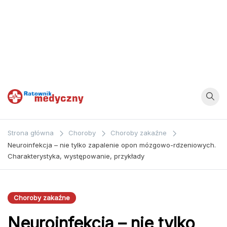
Ratownik
Strona
poświęcona
Medyczny
Strona główna
Choroby
Choroby zakaźne
zagadnieniom z
Neuroinfekcja – nie tylko zapalenie opon mózgowo-rdzeniowych.
dziedziny
Charakterystyka, występowanie, przykłady
medycyny oraz
bezpośrednio
ratownictwa
Choroby zakaźne
medycznego.
Neuroinfekcja – nie tylko