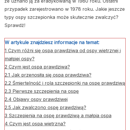
że uznano ją za eradykowaną w 1980 roku. Ostatni
przypadek zarejestrowano w 1978 roku. Jakie jeszcze
typy ospy szczepionka może skutecznie zwalczyć?
Sprawdź!
W artykule znajdziesz informacje na temat:
1
Czym różni się ospa prawdziwa od ospy wietrznej i
małpiej ospy?
2
Czym jest ospa prawdziwa?
2.1
Jak przenosiła się ospa prawdziwa?
2.2
Śmiertelność i rola szczepionki na ospę prawdziwą
2.3
Pierwsze szczepienia na ospę
2.4
Objawy ospy prawdziwej
2.5
Jak zwalczono ospę prawdziwą?
3
Szczepienia na ospę prawdziwą a małpia ospa
4
Czym jest ospa wietrzna?