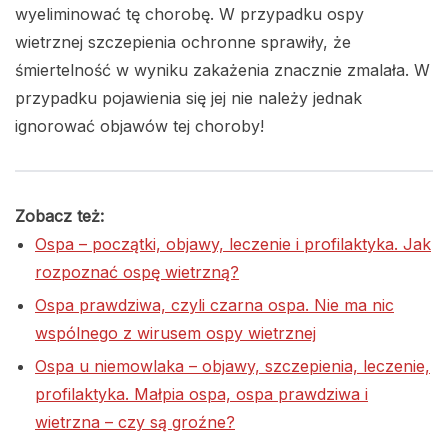
wyeliminować tę chorobę. W przypadku ospy
wietrznej szczepienia ochronne sprawiły, że
śmiertelność w wyniku zakażenia znacznie zmalała. W
przypadku pojawienia się jej nie należy jednak
ignorować objawów tej choroby!
Zobacz też:
Ospa – początki, objawy, leczenie i profilaktyka. Jak
rozpoznać ospę wietrzną?
Ospa prawdziwa, czyli czarna ospa. Nie ma nic
wspólnego z wirusem ospy wietrznej
Ospa u niemowlaka – objawy, szczepienia, leczenie,
profilaktyka. Małpia ospa, ospa prawdziwa i
wietrzna – czy są groźne?