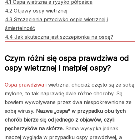
4.1
Ospa wietrzna a ryzyko półpaśca
4.2
Objawy ospy wietrznej
4.3
Szczepienia przeciwko ospie wietrznej i
śmiertelność
4.4
Jak skuteczna jest szczepionka na ospę?
Czym różni się ospa prawdziwa od
ospy wietrznej i małpiej ospy?
Ospa prawdziwa
i wietrzna, chociaż często są ze sobą
mylone, to tak naprawdę dwie różne choroby. Są
bowiem wywoływane przez dwa niespokrewnione ze
sobą wirusy.
Nazwa „ospa” w przypadku obu tych
chorób bierze się od jednego z objawów, czyli
pęcherzyków na skórze.
Sama wysypka jednak
inaczej wygląda w przypadku ospy prawdziwej, a