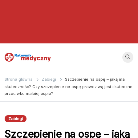
Ratownik
Strona
poświęcona
Medyczny
Strona główna
Zabiegi
Szczepienie na ospę – jaką ma
zagadnieniom z
skuteczność? Czy szczepienie na ospę prawdziwą jest skuteczne
dziedziny
przeciwko małpiej ospie?
medycyny oraz
bezpośrednio
ratownictwa
Zabiegi
medycznego.
Szczepienie na ospę – jaką