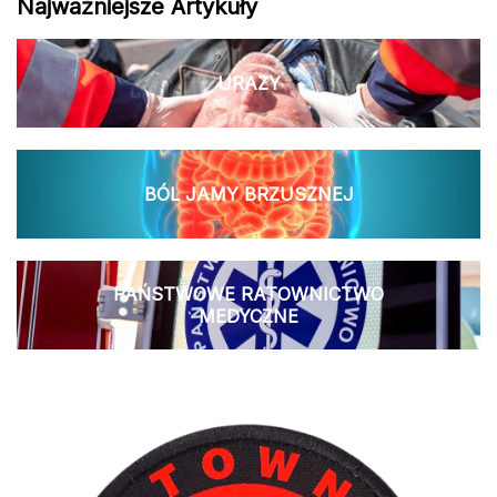
Najważniejsze Artykuły
URAZY
BÓL JAMY BRZUSZNEJ
PAŃSTWOWE RATOWNICTWO
MEDYCZNE