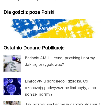
Dla gości z poza Polski
UKRAINA / УКРАЇНА
Ostatnio Dodane Publikacje
Badanie AMH – cena, przebieg i normy.
Jak się przygotować?
Limfocyty u dorosłego i dziecka. Co
oznaczają podwyższone limfocyty, a co
poniżej normy?
Jak pozbyć się flegmy w gardle? Poznaj 7