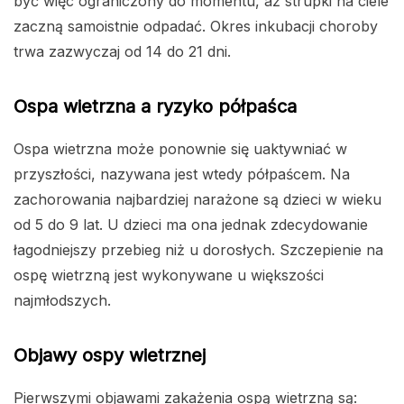
być więc ograniczony do momentu, aż strupki na ciele
zaczną samoistnie odpadać. Okres inkubacji choroby
trwa zazwyczaj od 14 do 21 dni.
Ospa wietrzna a ryzyko półpaśca
Ospa wietrzna może ponownie się uaktywniać w
przyszłości, nazywana jest wtedy półpaścem. Na
zachorowania najbardziej narażone są dzieci w wieku
od 5 do 9 lat. U dzieci ma ona jednak zdecydowanie
łagodniejszy przebieg niż u dorosłych. Szczepienie na
ospę wietrzną jest wykonywane u większości
najmłodszych.
Objawy ospy wietrznej
Pierwszymi objawami zakażenia ospą wietrzną są: