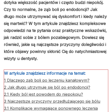
dotyka większość pacjentów i często budzi niepokój.
Czy to normalne, że ząb boli po endodoncji? Jak
długo może utrzymywać się dyskomfort i kiedy należy
się martwić? W tym artykule znajdziesz kompleksowe
odpowiedzi na te pytania oraz praktyczne wskazówki,
jak radzić sobie z bólem pozabiegowym. Dowiesz się
również, jakie są najczęstsze przyczyny dolegliwości i
które objawy powinny skłonić Cię do natychmiastowej
wizyty u dentysty.
W artykule znajdziesz informacje na temat:
1
Dlaczego ząb boli po leczeniu kanałowym?
2
Jak długo utrzymuje się ból po endodoncji?
2.1
Kiedy ból jest powodem do niepokoju?
3
Najczęstsze przyczyny przedłużającego się bólu
3.1
Komplikacje wymagające ponownego leczenia