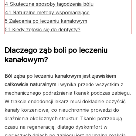
4
Skuteczne sposoby łagodzenia bólu
4.1
Naturalne metody wspomagające
5
Zalecenia po leczeniu kanałowym
5.1
Kiedy zgłosić się do dentysty?
Dlaczego ząb boli po leczeniu
kanałowym?
Ból zęba po leczeniu kanałowym jest zjawiskiem
całkowicie naturalnym
i wynika przede wszystkim z
mechanicznego podrażnienia tkanek podczas zabiegu.
W trakcie endodoncji lekarz musi dokładnie oczyścić
kanały korzeniowe, co nieuchronnie prowadzi do
drażnienia okolicznych struktur. Tkanki potrzebują
czasu na regenerację, dlatego dyskomfort w
pierwszych dniach po zabiegu jest normalną reakcją