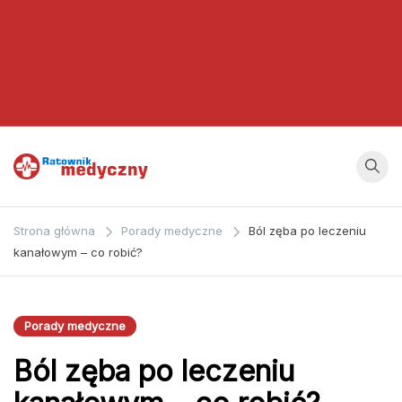
Ratownik
Strona
poświęcona
Medyczny
Strona główna
Porady medyczne
Ból zęba po leczeniu
zagadnieniom z
kanałowym – co robić?
dziedziny
medycyny oraz
bezpośrednio
Porady medyczne
ratownictwa
Ból zęba po leczeniu
medycznego.