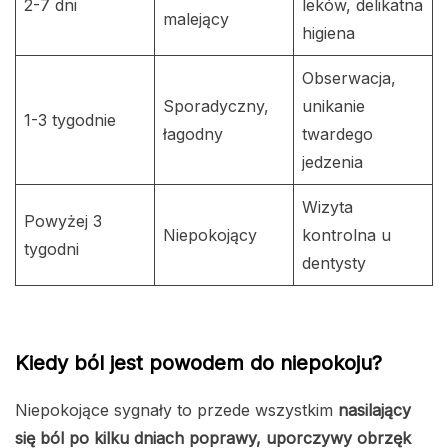
2-7 dni
leków, delikatna
malejący
higiena
Obserwacja,
Sporadyczny,
unikanie
1-3 tygodnie
łagodny
twardego
jedzenia
Wizyta
Powyżej 3
Niepokojący
kontrolna u
tygodni
dentysty
Kiedy ból jest powodem do niepokoju?
Niepokojące sygnały to przede wszystkim
nasilający
się ból po kilku dniach poprawy, uporczywy obrzęk