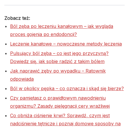
Zobacz też:
Ból zęba po leczeniu kanałowym – jak wygląda
proces gojenia po endodoncji?
Leczenie kanałowe – nowoczesne metody leczenia
Pulsujący ból zęba – co jest jego przyczyną?
Dowiedz się, jak sobie radzić z takim bólem
Jak naprawić zęby po wypadku – Ratownik
odpowiada
Ból w okolicy pępka – co oznacza i skąd się bierze?
Czy pamiętasz o prawidłowym nawodnieniu
organizmu? Zasady pielęgnacji cery wrażliwej
Co obniża ciśnienie krwi? Sprawdź, czym jest
nadciśnienie tętnicze i poznaj domowe sposoby na