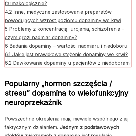
farmakologicznie?
4.2
Inne, medyczne zastosowanie preparatów
powodujących wzrost poziomu dopaminy we krwi
5
Problemy z koncentracją, urojenia, schizofrenia –
czym grozi nadmiar dopaminy?
6
Badania dopaminy – wartości nadmiaru i niedoboru
6.1
Jakie jest prawidłowe stężenie dopaminy we krwi?
6.2
Dawkowanie dopaminy u pacjentów z niedoborami
Popularny „hormon szczęścia /
stresu” dopamina to wielofunkcyjny
neuroprzekaźnik
Powszechne określenia mają niewiele wspólnego z jej
faktycznym działaniem.
Jednym z podstawowych
efektów związanych z dopaminą jest regulacją