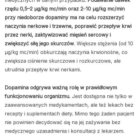
medycznych w danym przypadku.
Podawanie dawek
rzędu 0,5–2 µg/kg mc/min oraz 2
–
10 µg/kg mc/min
przy niedoborze dopaminy ma na celu rozszerzyć
naczynia nerkowe i trzewne, poprawić przepływ krwi
przez nerki, zaktywizować mięsień sercowy i
zwiększyć siłę jego skurczów
. Większe stężenia (od 10
µg/kg mc/min) obkurczają naczynia krwionośne, co
zwiększa ciśnienie skurczowe i rozkurczowe, ale
utrudnia przepływ krwi nerkami.
Dopamina odgrywa ważną rolę w prawidłowym
funkcjonowaniu organizmu
. Jest dostępna nie tylko w
zaawansowanych medykamentach, ale też lekach bez
recepty i suplementach diety. Mimo tego żaden pacjent
nie powinien decydować się na jej zażywanie bez
medycznego uzasadnienia i konsultacji z lekarzem.