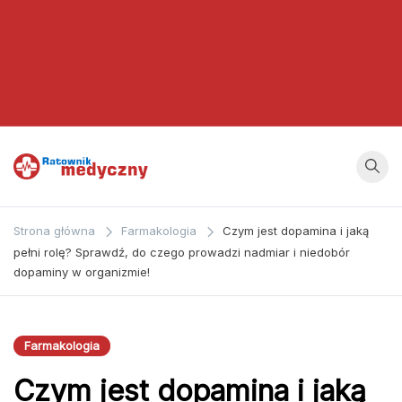
Ratownik
Strona
poświęcona
Medyczny
Strona główna
Farmakologia
Czym jest dopamina i jaką
zagadnieniom z
pełni rolę? Sprawdź, do czego prowadzi nadmiar i niedobór
dziedziny
dopaminy w organizmie!
medycyny oraz
bezpośrednio
ratownictwa
Farmakologia
medycznego.
Czym jest dopamina i jaką