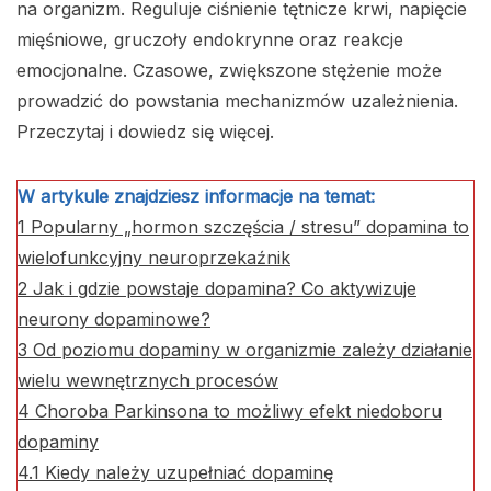
na organizm. Reguluje ciśnienie tętnicze krwi, napięcie
mięśniowe, gruczoły endokrynne oraz reakcje
emocjonalne. Czasowe, zwiększone stężenie może
prowadzić do powstania mechanizmów uzależnienia.
Przeczytaj i dowiedz się więcej.
W artykule znajdziesz informacje na temat:
1
Popularny „hormon szczęścia / stresu” dopamina to
wielofunkcyjny neuroprzekaźnik
2
Jak i gdzie powstaje dopamina? Co aktywizuje
neurony dopaminowe?
3
Od poziomu dopaminy w organizmie zależy działanie
wielu wewnętrznych procesów
4
Choroba Parkinsona to możliwy efekt niedoboru
dopaminy
4.1
Kiedy należy uzupełniać dopaminę