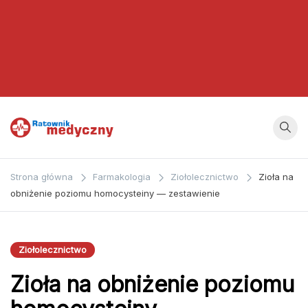
Ratownik
Strona
poświęcona
Medyczny
Strona główna
Farmakologia
Ziołolecznictwo
Zioła na
zagadnieniom z
obniżenie poziomu homocysteiny — zestawienie
dziedziny
medycyny oraz
bezpośrednio
Ziołolecznictwo
ratownictwa
Zioła na obniżenie poziomu
medycznego.