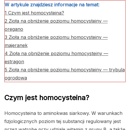
W artykule znajdziesz informacje na temat:
1
Czym jest homocysteina?
2
Zioła na obniżenie poziomu homocysteiny —
oregano
3
Zioła na obniżenie poziomu homocysteiny —
majeranek
4
Zioła na obniżenie poziomu homocysteiny —
estragon
5
Zioła na obniżenie poziomu homocysteiny — trybula
ogrodowa
Czym jest homocysteina?
Homocysteina to aminokwas siarkowy. W warunkach
fizjologicznych poziom tej substancji regulowany jest
przez wątrobę przy udziale witamin z grupy B, a także