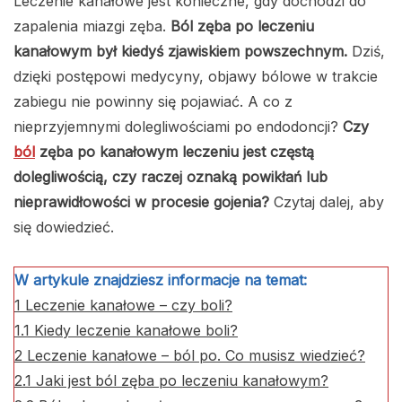
Leczenie kanałowe jest konieczne, gdy dochodzi do
zapalenia miazgi zęba.
Ból zęba po leczeniu
kanałowym był kiedyś zjawiskiem powszechnym.
Dziś,
dzięki postępowi medycyny, objawy bólowe w trakcie
zabiegu nie powinny się pojawiać. A co z
nieprzyjemnymi dolegliwościami po endodoncji?
Czy
ból
zęba po kanałowym leczeniu jest częstą
dolegliwością, czy raczej oznaką powikłań lub
nieprawidłowości w procesie gojenia?
Czytaj dalej, aby
się dowiedzieć.
W artykule znajdziesz informacje na temat:
1
Leczenie kanałowe – czy boli?
1.1
Kiedy leczenie kanałowe boli?
2
Leczenie kanałowe – ból po. Co musisz wiedzieć?
2.1
Jaki jest ból zęba po leczeniu kanałowym?