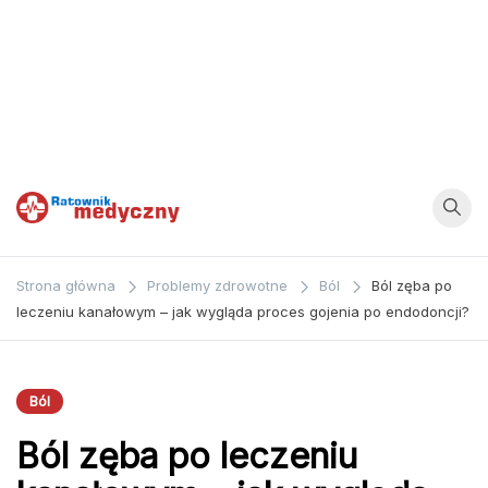
Ratownik
Strona
poświęcona
Medyczny
Strona główna
Problemy zdrowotne
Ból
Ból zęba po
zagadnieniom z
leczeniu kanałowym – jak wygląda proces gojenia po endodoncji?
dziedziny
medycyny oraz
bezpośrednio
Ból
ratownictwa
Ból zęba po leczeniu
medycznego.