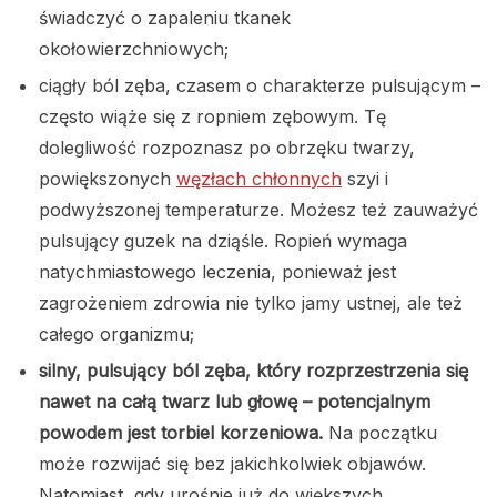
świadczyć o zapaleniu tkanek
okołowierzchniowych;
ciągły ból zęba, czasem o charakterze pulsującym –
często wiąże się z ropniem zębowym. Tę
dolegliwość rozpoznasz po obrzęku twarzy,
powiększonych
węzłach chłonnych
szyi i
podwyższonej temperaturze. Możesz też zauważyć
pulsujący guzek na dziąśle. Ropień wymaga
natychmiastowego leczenia, ponieważ jest
zagrożeniem zdrowia nie tylko jamy ustnej, ale też
całego organizmu;
silny, pulsujący ból zęba, który rozprzestrzenia się
nawet na całą twarz lub głowę – potencjalnym
powodem jest torbiel korzeniowa.
Na początku
może rozwijać się bez jakichkolwiek objawów.
Natomiast, gdy urośnie już do większych