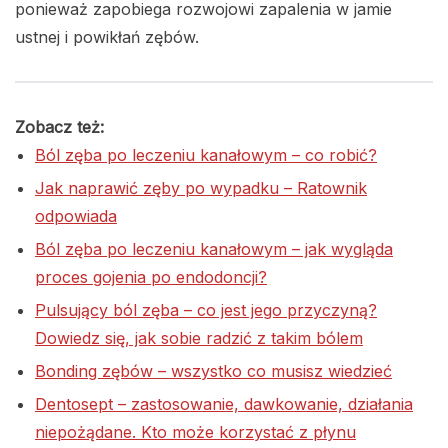
ponieważ zapobiega rozwojowi zapalenia w jamie
ustnej i powikłań zębów.
Zobacz też:
Ból zęba po leczeniu kanałowym – co robić?
Jak naprawić zęby po wypadku – Ratownik
odpowiada
Ból zęba po leczeniu kanałowym – jak wygląda
proces gojenia po endodoncji?
Pulsujący ból zęba – co jest jego przyczyną?
Dowiedz się, jak sobie radzić z takim bólem
Bonding zębów – wszystko co musisz wiedzieć
Dentosept – zastosowanie, dawkowanie, działania
niepożądane. Kto może korzystać z płynu