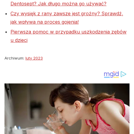
Dentosept? Jak długo można go używać?
Czy wysięk z rany zawsze jest groźny? Sprawdź,
jak wpływa na proces gojenia!
Pierwsza pomoc w przypadku uszkodzenia zębów
u dzieci
Archiwum:
luty 2023