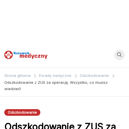
Ratownik
Strona
poświęcona
Medyczny
Strona główna
Porady medyczne
Odszkodowanie
zagadnieniom z
Odszkodowanie z ZUS za operację. Wszystko, co musisz
dziedziny
wiedzieć!
medycyny oraz
bezpośrednio
ratownictwa
Odszkodowanie
medycznego.
Odszkodowanie z ZUS za