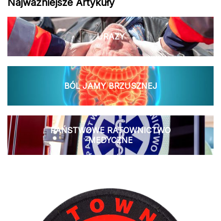
Najważniejsze Artykuły
URAZY
BÓL JAMY BRZUSZNEJ
PAŃSTWOWE RATOWNICTWO
MEDYCZNE