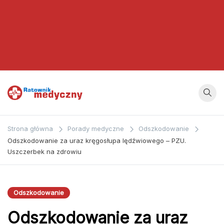
Ratownik
Strona
poświęcona
Medyczny
Strona główna
Porady medyczne
Odszkodowanie
zagadnieniom z
Odszkodowanie za uraz kręgosłupa lędźwiowego – PZU.
dziedziny
Uszczerbek na zdrowiu
medycyny oraz
bezpośrednio
ratownictwa
Odszkodowanie
medycznego.
Odszkodowanie za uraz