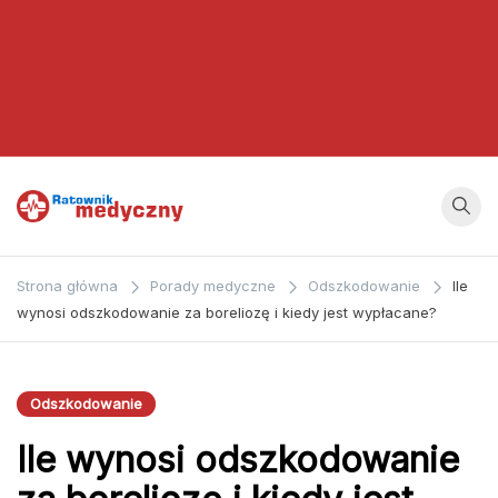
Ratownik
Strona
poświęcona
Medyczny
Strona główna
Porady medyczne
Odszkodowanie
Ile
zagadnieniom z
wynosi odszkodowanie za boreliozę i kiedy jest wypłacane?
dziedziny
medycyny oraz
bezpośrednio
Odszkodowanie
ratownictwa
Ile wynosi odszkodowanie
medycznego.