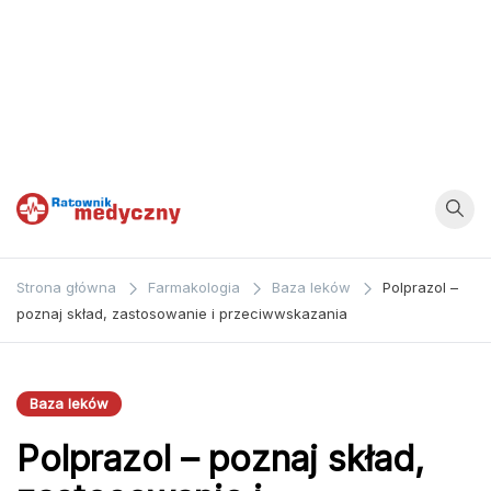
Ratownik
Strona
poświęcona
Medyczny
Strona główna
Farmakologia
Baza leków
Polprazol –
zagadnieniom z
poznaj skład, zastosowanie i przeciwwskazania
dziedziny
medycyny oraz
bezpośrednio
Baza leków
ratownictwa
Polprazol – poznaj skład,
medycznego.