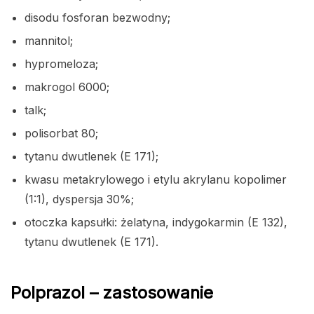
disodu fosforan bezwodny;
mannitol;
hypromeloza;
makrogol 6000;
talk;
polisorbat 80;
tytanu dwutlenek (E 171);
kwasu metakrylowego i etylu akrylanu kopolimer
(1:1), dyspersja 30%;
otoczka kapsułki: żelatyna, indygokarmin (E 132),
tytanu dwutlenek (E 171).
Polprazol – zastosowanie