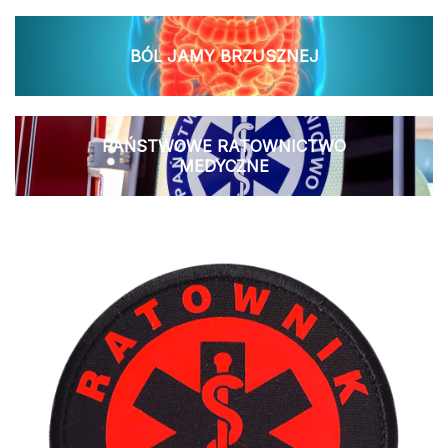
BÓL JAMY BRZUSZNEJ
PAŃSTWOWE RATOWNICTWO
MEDYCZNE