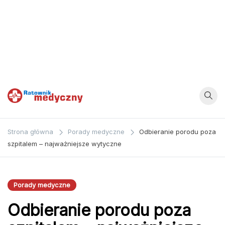
Ratownik
Strona
poświęcona
Medyczny
Strona główna
Porady medyczne
Odbieranie porodu poza
zagadnieniom z
szpitalem – najważniejsze wytyczne
dziedziny
medycyny oraz
bezpośrednio
Porady medyczne
ratownictwa
Odbieranie porodu poza
medycznego.