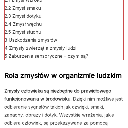
2.1
Zmysł wzroku
2.2
Zmysł smaku
2.3
Zmysł dotyku
2.4
Zmysł węchu
2.5
Zmysł słuchu
3
Uszkodzenia zmysłów
4
Zmysły zwierząt a zmysły ludzi
5
Zaburzenia sensoryczne – czym są?
Rola zmysłów w organizmie ludzkim
Zmysły człowieka są niezbędne do prawidłowego
funkcjonowania w środowisku.
Dzięki nim możliwe jest
odbieranie sygnałów takich jak dźwięki, smaki,
zapachy, obrazy i dotyk. Wszystkie wrażenia, jakie
odbiera człowiek, są przekazywane za pomocą