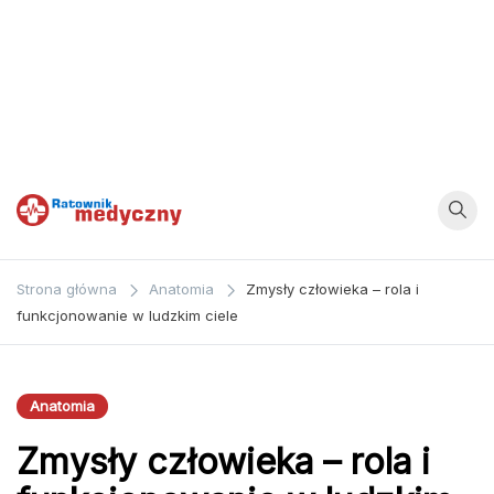
Ratownik
Strona
poświęcona
Medyczny
Strona główna
Anatomia
Zmysły człowieka – rola i
zagadnieniom z
funkcjonowanie w ludzkim ciele
dziedziny
medycyny oraz
bezpośrednio
Anatomia
ratownictwa
Zmysły człowieka – rola i
medycznego.