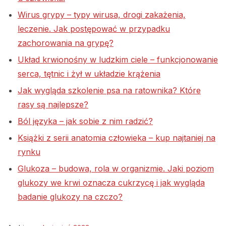
Wirus grypy – typy wirusa, drogi zakażenia,
leczenie. Jak postępować w przypadku
zachorowania na grypę?
Układ krwionośny w ludzkim ciele – funkcjonowanie
serca, tętnic i żył w układzie krążenia
Jak wygląda szkolenie psa na ratownika? Które
rasy są najlepsze?
Ból języka – jak sobie z nim radzić?
Książki z serii anatomia człowieka – kup najtaniej na
rynku
Glukoza – budowa, rola w organizmie. Jaki poziom
glukozy we krwi oznacza cukrzycę i jak wygląda
badanie glukozy na czczo?