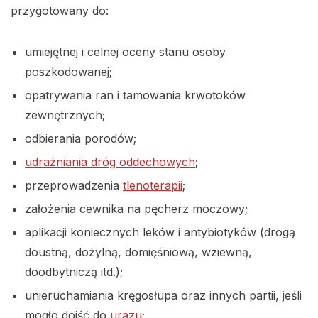
przygotowany do:
umiejętnej i celnej oceny stanu osoby
poszkodowanej;
opatrywania ran i tamowania krwotoków
zewnętrznych;
odbierania porodów;
udrażniania dróg oddechowych
;
przeprowadzenia
tlenoterapii
;
założenia cewnika na pęcherz moczowy;
aplikacji koniecznych leków i antybiotyków (drogą
doustną, dożylną, domięśniową, wziewną,
doodbytniczą itd.);
unieruchamiania kręgosłupa oraz innych partii, jeśli
mogło dojść do
urazu
;