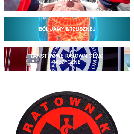
BÓL JAMY BRZUSZNEJ
PAŃSTWOWE RATOWNICTWO
MEDYCZNE