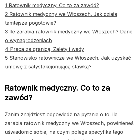
1
Ratownik medyczny. Co to za zawód?
2
Ratownik medyczny we Włoszech. Jak działa
tamtejsze pogotowie?
3
Ile zarabia ratownik medyczny we Włoszech? Dane
o wynagrodzeniach
4
Praca za granicą. Zalety i wady
5
Stanowisko ratownicze we Włoszech. Jak uzyskać
umowę z satysfakcjonującą stawką?
Ratownik medyczny. Co to za
zawód?
Zanim znajdziesz odpowiedź na pytanie o to, ile
zarabia ratownik medyczny we Włoszech, powinieneś
uświadomić sobie, na czym polega specyfika tego