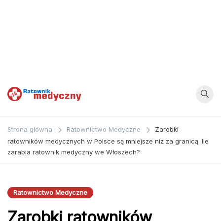
Ratownik
Strona
poświęcona
Medyczny
Strona główna
Ratownictwo Medyczne
Zarobki
zagadnieniom z
ratowników medycznych w Polsce są mniejsze niż za granicą. Ile
dziedziny
zarabia ratownik medyczny we Włoszech?
medycyny oraz
bezpośrednio
ratownictwa
Ratownictwo Medyczne
medycznego.
Zarobki ratowników