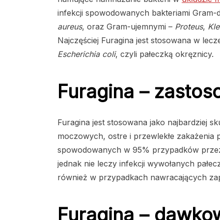
infekcji spowodowanych bakteriami Gram-d
aureus
, oraz Gram-ujemnymi –
Proteus
,
Kle
Najczęściej Furagina jest stosowana w le
Escherichia coli
, czyli pałeczką okręznicy.
Furagina – zastos
Furagina jest stosowana jako najbardziej s
moczowych, ostre i przewlekłe zakażenia p
spowodowanych w 95% przypadków przez pa
jednak nie leczy infekcji wywołanych pałec
również w przypadkach nawracających zap
Furagina – dawkow