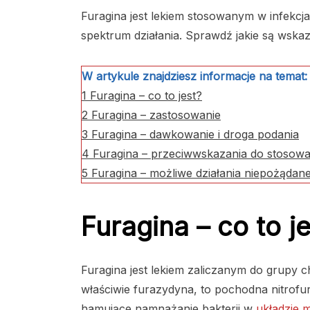
Furagina jest lekiem stosowanym w infekc
spektrum działania. Sprawdź jakie są wskaz
W artykule znajdziesz informacje na temat:
1
Furagina – co to jest?
2
Furagina – zastosowanie
3
Furagina – dawkowanie i droga podania
4
Furagina – przeciwwskazania do stosowa
5
Furagina – możliwe działania niepożądan
Furagina – co to j
Furagina jest lekiem zaliczanym do grupy 
właściwie furazydyna, to pochodna nitrofur
hamujące namnażanie bakterii w
układzie