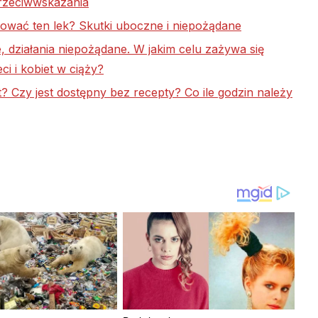
rzeciwwskazania
kować ten lek? Skutki uboczne i niepożądane
 działania niepożądane. W jakim celu zażywa się
ci i kobiet w ciąży?
 Czy jest dostępny bez recepty? Co ile godzin należy