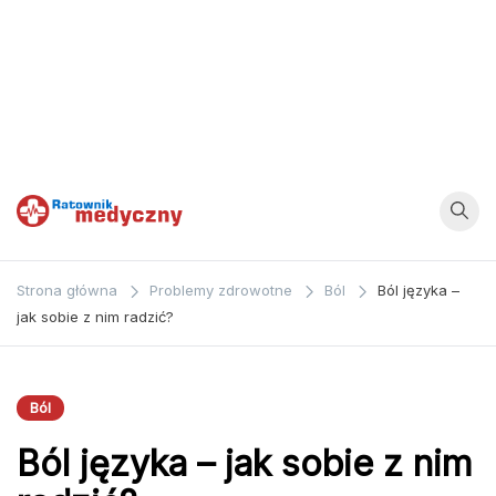
Ratownik
Strona
poświęcona
Medyczny
Strona główna
Problemy zdrowotne
Ból
Ból języka –
zagadnieniom z
jak sobie z nim radzić?
dziedziny
medycyny oraz
bezpośrednio
Ból
ratownictwa
Ból języka – jak sobie z nim
medycznego.