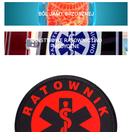
BÓL JAMY BRZUSZNEJ
PAŃSTWOWE RATOWNICTWO
MEDYCZNE