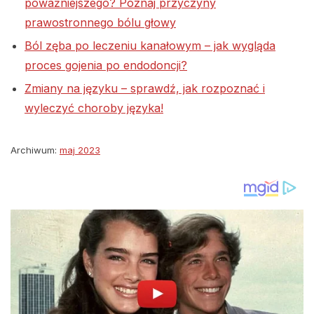
poważniejszego? Poznaj przyczyny
prawostronnego bólu głowy
Ból zęba po leczeniu kanałowym – jak wygląda
proces gojenia po endodoncji?
Zmiany na języku – sprawdź, jak rozpoznać i
wyleczyć choroby języka!
Archiwum:
maj 2023