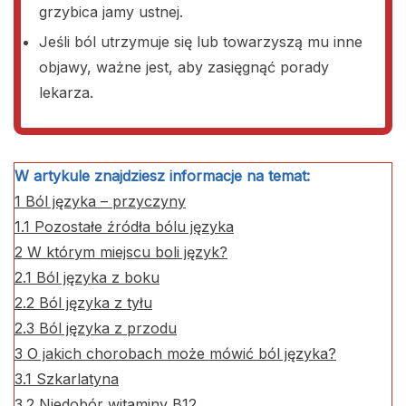
grzybica jamy ustnej.
Jeśli ból utrzymuje się lub towarzyszą mu inne
objawy, ważne jest, aby zasięgnąć porady
lekarza.
W artykule znajdziesz informacje na temat:
1
Ból języka – przyczyny
1.1
Pozostałe źródła bólu języka
2
W którym miejscu boli język?
2.1
Ból języka z boku
2.2
Ból języka z tyłu
2.3
Ból języka z przodu
3
O jakich chorobach może mówić ból języka?
3.1
Szkarlatyna
3.2
Niedobór witaminy B12