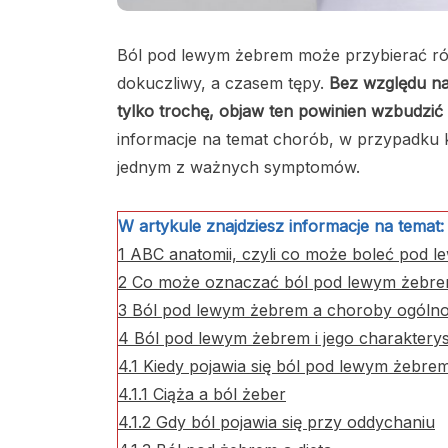
Ból pod lewym żebrem może przybierać różn
dokuczliwy, a czasem tępy.
Bez względu na
tylko trochę, objaw ten powinien wzbudzić
informacje na temat chorób, w przypadku
jednym z ważnych symptomów.
W artykule znajdziesz informacje na temat:
1
ABC anatomii, czyli co może boleć pod 
2
Co może oznaczać ból pod lewym żebr
3
Ból pod lewym żebrem a choroby ogóln
4
Ból pod lewym żebrem i jego charaktery
4.1
Kiedy pojawia się ból pod lewym żebre
4.1.1
Ciąża a ból żeber
4.1.2
Gdy ból pojawia się przy oddychaniu