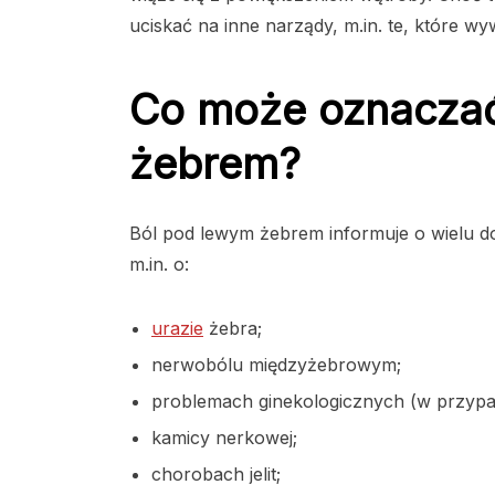
uciskać na inne narządy, m.in. te, które wy
Co może oznaczać
żebrem?
Ból pod lewym żebrem informuje o wielu do
m.in. o:
urazie
żebra;
nerwobólu międzyżebrowym;
problemach ginekologicznych (w przypad
kamicy nerkowej;
chorobach jelit;