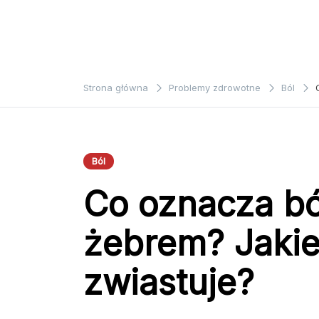
Strona główna
Problemy zdrowotne
Ból
Ból
Co oznacza b
żebrem? Jakie
zwiastuje?