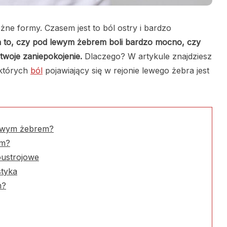
e formy. Czasem jest to ból ostry i bardzo
 to, czy pod lewym żebrem boli bardzo mocno, czy
 twoje zaniepokojenie.
Dlaczego? W artykule znajdziesz
 których
ból
pojawiający się w rejonie lewego żebra jest
lewym żebrem?
em?
oustrojowe
styka
m?