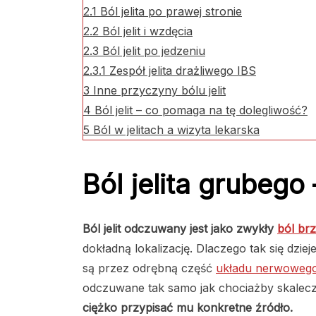
2.1
Ból jelita po prawej stronie
2.2
Ból jelit i wzdęcia
2.3
Ból jelit po jedzeniu
2.3.1
Zespół jelita drażliwego IBS
3
Inne przyczyny bólu jelit
4
Ból jelit – co pomaga na tę dolegliwość?
5
Ból w jelitach a wizyta lekarska
Ból jelita grubego
Ból jelit odczuwany jest jako zwykły
ból br
dokładną lokalizację. Dlaczego tak się dzi
są przez odrębną część
układu nerwoweg
odczuwane tak samo jak chociażby skalec
ciężko przypisać mu konkretne źródło.