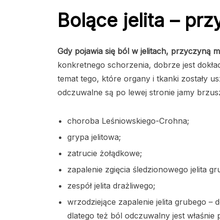
Bolące jelita – pr
Gdy pojawia się ból w jelitach, przyczyną
konkretnego schorzenia, dobrze jest dokład
temat tego, które organy i tkanki zostały 
odczuwalne są po lewej stronie jamy brzu
choroba Leśniowskiego-Crohna;
grypa jelitowa;
zatrucie żołądkowe;
zapalenie zgięcia śledzionowego jelita g
zespół jelita drażliwego;
wrzodziejące zapalenie jelita grubego –
dlatego też ból odczuwalny jest właśnie p