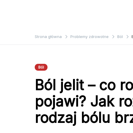
Strona główna
Problemy zdrowotne
Ból
Ból
Ból jelit – co r
pojawi? Jak r
rodzaj bólu b