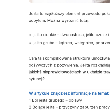
Jelita to najdłuższy element przewodu po
odbytem. Można wyróżnić tutaj:
jelito cienkie – dwunastnica, jelito czcze i
jelito grube – kątnica, wstępnica, poprze
Cała ta skomplikowana struktura umożliwia 
odżywczych z pożywienia. Jelita rozkładają
jakichś nieprawidłowościach w układzie tra
sytuacji?
W artykule znajdziesz informacje na temat:
1
Ból jelita grubego – objawy
2
Bolące jelita – przyczyny zaburzeń pracy