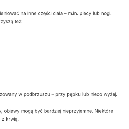
niować na inne części ciała – m.in. plecy lub nogi.
rzyszą też:
alizowany w podbrzuszu – przy pępku lub nieco wyżej.
, objawy mogą być bardziej nieprzyjemne. Niektóre
i z krwią.