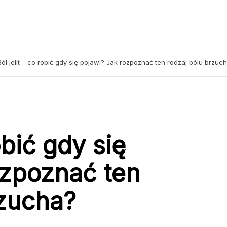
Ból jelit – co robić gdy się pojawi? Jak rozpoznać ten rodzaj bólu brzuc
obić gdy się
ozpoznać ten
rzucha?