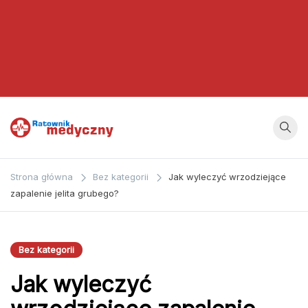
Ratownik
Strona
poświęcona
Medyczny
Strona główna
Bez kategorii
Jak wyleczyć wrzodziejące
zagadnieniom z
zapalenie jelita grubego?
dziedziny
medycyny oraz
bezpośrednio
Bez kategorii
ratownictwa
Jak wyleczyć
medycznego.