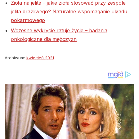
Zioła na jelita – jakie zioła stosować przy zespole
jelita drażliwego? Naturalne wspomaganie układu
pokarmowego
Wczesne wykrycie ratuje życie – badania
onkologiczne dla mężczyzn
Archiwum:
kwiecień 2021