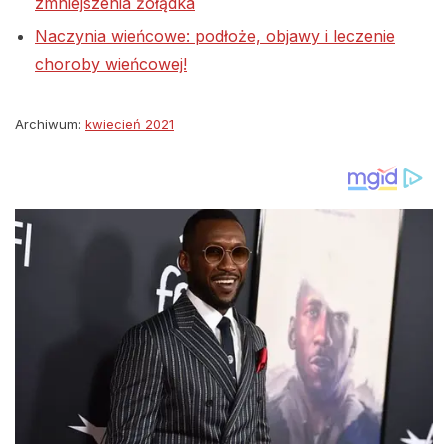
zmniejszenia żołądka
Naczynia wieńcowe: podłoże, objawy i leczenie
choroby wieńcowej!
Archiwum:
kwiecień 2021