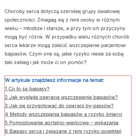
Choroby serca dotyczą szerokiej grupy światowej
społeczności. Zmagają się z nimi osoby w różnym
wieku – młodsze i starsze, a przy tym ich przyczyny
mogą być różne. W przypadku wielu różnych chorób
serca lekarze mogą zalecić wszczepienie pacjentowi
bajpasów. Czym one są, jakie ryzyko niesie za sobą
taki zabieg i jak może ci on pomóc?
W artykule znajdziesz informacje na temat:
1
Co to są bajpasy?
2
Jak wygląda operacja wszczepienia bajpasów?
3
Jak się przygotować do operacji by-passów?
4
Metody wszczepiania bajpasów a ryzyko śmierci
5
Pomostowanie aortalno-wieńcowe – wskazania
6
Bajpasy serca i związane z nimi ryzyko powikłań