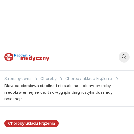
Ratownik
Strona
poświęcona
Medyczny
Strona główna
Choroby
Choroby układu krążenia
zagadnieniom z
Dławica piersiowa stabilna i niestabilna – objaw choroby
dziedziny
niedokrwiennej serca. Jak wygląda diagnostyka dusznicy
medycyny oraz
bolesnej?
bezpośrednio
ratownictwa
Choroby układu krążenia
medycznego.