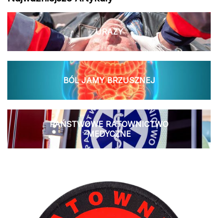
URAZY
BÓL JAMY BRZUSZNEJ
PAŃSTWOWE RATOWNICTWO
MEDYCZNE