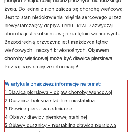
jednych z najbardziej niebezpiecznych dla ludzkiego
życia.
Do jednej z nich zalicza się chorobę wieńcową.
Jest to stan niedokrwienia mięśnia sercowego przez
niewystarczający dopływ tlenu i krwi. Zazwyczaj
choroba jest skutkiem zwężenia tętnic wieńcowych.
Bezpośrednią przyczyną jest miażdżyca tętnic
wieńcowych i naczyń krwionośnych.
Objawem
choroby wieńcowej może być dławica piersiowa.
Poznaj najważniejsze informacje!
W artykule znajdziesz informacje na temat:
1
Dławica piersiowa – objaw choroby wieńcowej
2
Dusznica bolesna stabilna i niestabilna
3
Dławica piersiowa odmienna
4
Objawy dławicy piersiowej stabilnej
5
Objawy dusznicy – niestabilna dławica piersiowa