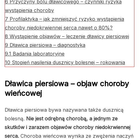
6
Przyczyny bólu dławicowego – czynniki ryzyka
wystąpienia choroby
7
Profilaktyka – jak zmniejszyć ryzyko wystąpienia
choroby niedokrwiennej serca nawet o 80%?
8
Wystąpienie objawów – leczenie dławicy piersiowej
9
Dławica piersiowa – diagnostyka
9.1
Badania laboratoryjne
10
Stopień nasilenia dusznicy bolesnej – rokowania
Dławica piersiowa – objaw choroby
wieńcowej
Dławica piersiowa bywa nazywana także dusznicą
bolesną.
Nie jest odrębną chorobą, a jednym ze
skutków i zarazem objawów choroby niedokrwiennej
serca.
Choroba wieńcowa wynika ze zwężenia naczyń