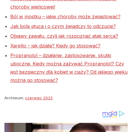
choroby wieńcowej!
Ból w mostku – jakie choroby może zwiastować?
Jak bolą płuca i o czym świadczy to odczucie?
Objawy zawału, czyli jak rozpoznać atak serca?
Xarelto – jak działa? Kiedy go stosować?
Propranolol – działanie, zastosowanie, skutki
uboczne. Kiedy można zażywać Propranolol? Czy
jest bezpieczny dla kobiet w ciąży? Od jakiego wieku
można go stosować?
Archiwum:
czerwiec 2022