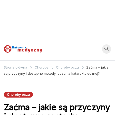
Ratownik
Strona
poświęcona
Medyczny
Strona główna
Choroby
Choroby oczu
Zaćma – jakie
zagadnieniom z
są przyczyny i dostępne metody leczenia katarakty ocznej?
dziedziny
medycyny oraz
bezpośrednio
Choroby oczu
ratownictwa
Zaćma – jakie są przyczyny
medycznego.