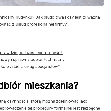
hniczny budynku? Jak długo trwa i czy jest to ważna
stać z usług profesjonalnej firmy?
sprawdzić podczas tego procesu?
owy i sprawny odbiór techniczny
korzystać z usług specjalistów?
dbiór mieszkania?
otną czynnością, którą można zdefiniować jako
rowadzenie tej procedury formalnej jest niezbędne