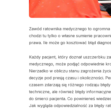
Zawód ratownika medycznego to ogromna od
chodzi tu tylko o własne sumienie pracown
prawa. Ile może go kosztować błąd diagno
Każdy pacjent, który doznał uszczerbku z
medycznego, może podjąć odpowiednie kro
Nierzadko w obliczu stanu zagrożenia życ
decyzje pod presją czasu i okoliczności. P
czasem zdarzają się różnego rodzaju błęd
techniczne, ale również błędy informacyj
do śmierci pacjenta. Co powinieneś wiedz
Jak wygląda odpowiedzialność za błędy ra