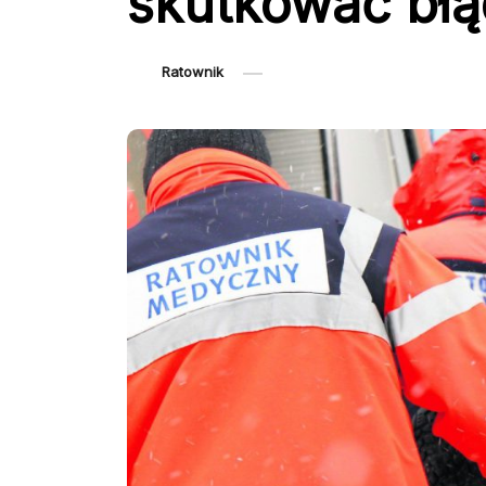
skutkować bł
Ratownik