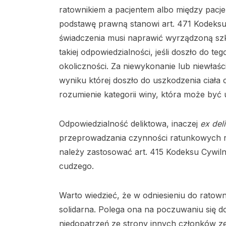
ratownikiem a pacjentem albo między pac
podstawę prawną stanowi art. 471 Kodeksu
świadczenia musi naprawić wyrządzoną szko
takiej odpowiedzialności, jeśli doszło do te
okoliczności. Za niewykonanie lub niewłaś
wyniku której doszło do uszkodzenia ciała 
rozumienie kategorii winy, która może być 
Odpowiedzialność deliktowa, inaczej
ex del
przeprowadzania czynności ratunkowych r
należy zastosować art. 415 Kodeksu Cywiln
cudzego.
Warto wiedzieć, że w odniesieniu do ratow
solidarna. Polega ona na poczuwaniu się d
niedopatrzeń ze strony innych członków z