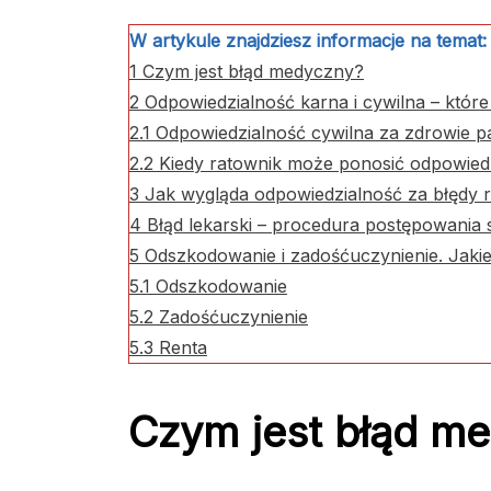
W artykule znajdziesz informacje na temat:
1
Czym jest błąd medyczny?
2
Odpowiedzialność karna i cywilna – któr
2.1
Odpowiedzialność cywilna za zdrowie p
2.2
Kiedy ratownik może ponosić odpowied
3
Jak wygląda odpowiedzialność za błędy
4
Błąd lekarski – procedura postępowania
5
Odszkodowanie i zadośćuczynienie. Jak
5.1
Odszkodowanie
5.2
Zadośćuczynienie
5.3
Renta
Czym jest błąd m