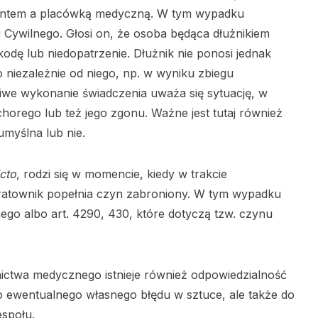
jentem a placówką medyczną. W tym wypadku
 Cywilnego. Głosi on, że osoba będąca dłużnikiem
dę lub niedopatrzenie. Dłużnik nie ponosi jednak
go niezależnie od niego, np. w wyniku zbiegu
ciwe wykonanie świadczenia uważa się sytuację, w
chorego lub też jego zgonu. Ważne jest tutaj również
umyślna lub nie.
icto
, rodzi się w momencie, kiedy w trakcie
atownik popełnia czyn zabroniony. W tym wypadku
ego albo art. 4290, 430, które dotyczą tzw. czynu
nictwa medycznego istnieje również odpowiedzialność
o ewentualnego własnego błędu w sztuce, ale także do
espołu.