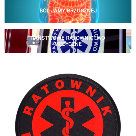
BÓL JAMY BRZUSZNEJ
PAŃSTWOWE RATOWNICTWO
MEDYCZNE