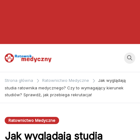
Ratownik
Strona
poświęcona
Medyczny
Strona główna
Ratownictwo Medyczne
Jak wyglądają
zagadnieniom z
studia ratownika medycznego? Czy to wymagający kierunek
dziedziny
studiów? Sprawdź, jak przebiega rekrutacja!
medycyny oraz
bezpośrednio
ratownictwa
Ratownictwo Medyczne
medycznego.
Jak wyglądają studia